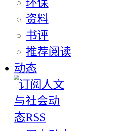
环保
资料
书评
推荐阅读
动态