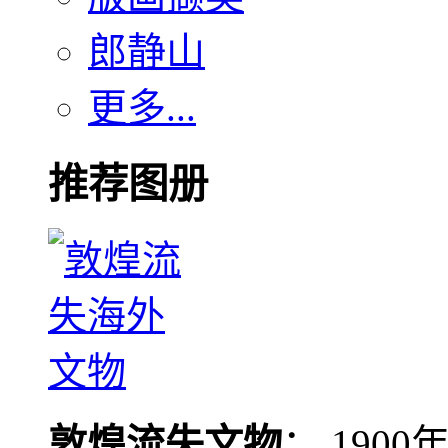
郎静山
更多...
推荐图册
敦煌流失文物
： 190