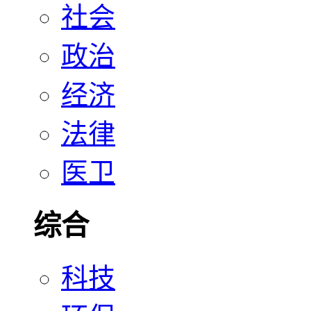
社会
政治
经济
法律
医卫
综合
科技