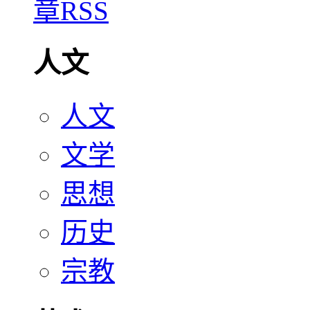
人文
人文
文学
思想
历史
宗教