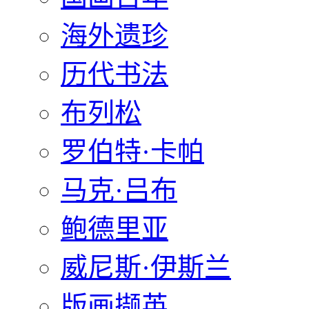
海外遗珍
历代书法
布列松
罗伯特·卡帕
马克·吕布
鲍德里亚
威尼斯·伊斯兰
版画撷英