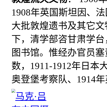
1908年英国斯坦因、
大批敦煌遗书及其它文物
下，清学部咨甘肃学台
图书馆。惟经办官员塞
数，1911-1912年日本
奥登堡考察队、1914