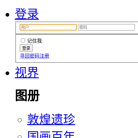
登录
记住我
寻回密码
注册
视界
图册
敦煌遗珍
国画百年