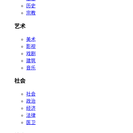
历史
宗教
艺术
美术
影视
戏剧
建筑
音乐
社会
社会
政治
经济
法律
医卫