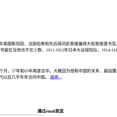
, 1908年英国斯坦因、法国伯希和先后闻讯赴敦煌骗得大批敦煌遗
当地也不在少数，1911-1912年日本大谷探险队、1914-1
中国5个月，57年和65年再度访华。大概因为他和中国的关系，越
0年代以后几乎年年访问中国。
画册...
通过email发送