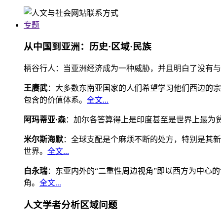
专题
从中国到亚洲：历史·区域·民族
柄谷行人：当亚洲经济成为一种威胁，并且明白了没有与
王赓武
：大多数东南亚国家的人们希望学习他们西边的宗
包含的价值体系。
全文...
阿玛蒂亚·森
：加尔各答算得上是印度甚至是世界上最为
米尔斯海默
：全球支配是个麻烦不断的处方，特别是其新
世界。
全文...
白永瑞
：东亚内外的“二重性周边视角”即以西方为中心
角。
全文...
人文学者分析区域问题