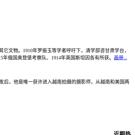
书及其它文物。1910年罗振玉等学者呼吁下，清学部咨甘肃学台，
915年俄国奥登堡考察队、1914年英国斯坦因各有所获。
画册...
战爆发后，他是唯一获许进入越南拍摄的摄影师，从越南和美国两
近期热