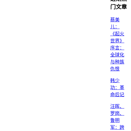
门文章
蔡美
儿：
《起火
世界》
序言：
全球化
与种族
仇恨
韩少
功：革
命后记
汪晖、
罗岗、
鲁明
军：跨