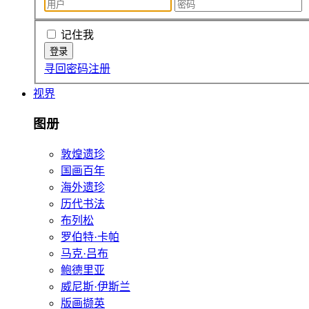
记住我
寻回密码
注册
视界
图册
敦煌遗珍
国画百年
海外遗珍
历代书法
布列松
罗伯特·卡帕
马克·吕布
鲍德里亚
威尼斯·伊斯兰
版画撷英