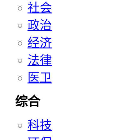
社会
政治
经济
法律
医卫
综合
科技