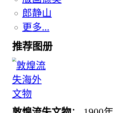
郎静山
更多...
推荐图册
敦煌流失文物
： 190