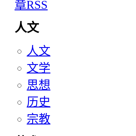
人文
人文
文学
思想
历史
宗教