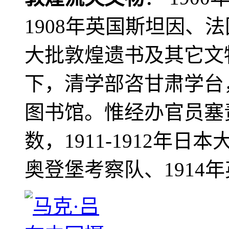
1908年英国斯坦因、
大批敦煌遗书及其它文物
下，清学部咨甘肃学台
图书馆。惟经办官员塞
数，1911-1912年日本
奥登堡考察队、1914