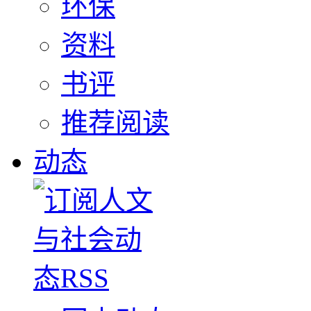
环保
资料
书评
推荐阅读
动态