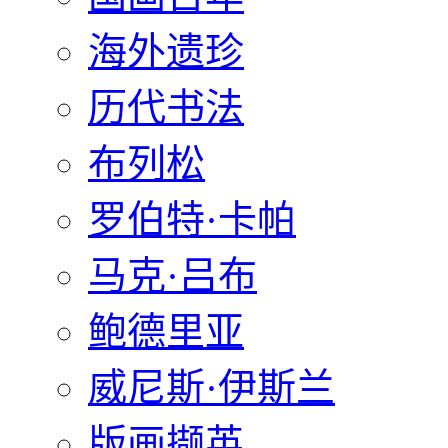
海外遗珍
历代书法
布列松
罗伯特·卡帕
马克·吕布
鲍德里亚
威尼斯·伊斯兰
版画撷英