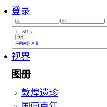
登录
记住我
寻回密码
注册
视界
图册
敦煌遗珍
国画百年