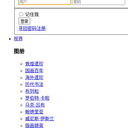
记住我
寻回密码
注册
视界
图册
敦煌遗珍
国画百年
海外遗珍
历代书法
布列松
罗伯特·卡帕
马克·吕布
鲍德里亚
威尼斯·伊斯兰
版画撷英