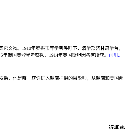
书及其它文物。1910年罗振玉等学者呼吁下，清学部咨甘肃学台，
915年俄国奥登堡考察队、1914年英国斯坦因各有所获。
画册...
战爆发后，他是唯一获许进入越南拍摄的摄影师，从越南和美国两
近期热