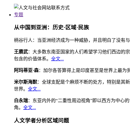
专题
从中国到亚洲：历史·区域·民族
柄谷行人：当亚洲经济成为一种威胁，并且明白了没有与
王赓武
：大多数东南亚国家的人们希望学习他们西边的宗
包含的价值体系。
全文...
阿玛蒂亚·森
：加尔各答算得上是印度甚至是世界上最为
米尔斯海默
：全球支配是个麻烦不断的处方，特别是其新
世界。
全文...
白永瑞
：东亚内外的“二重性周边视角”即以西方为中心
角。
全文...
人文学者分析区域问题