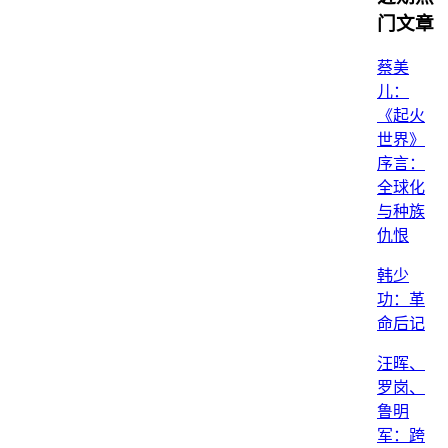
门文章
蔡美
儿：
《起火
世界》
序言：
全球化
与种族
仇恨
韩少
功：革
命后记
汪晖、
罗岗、
鲁明
军：跨