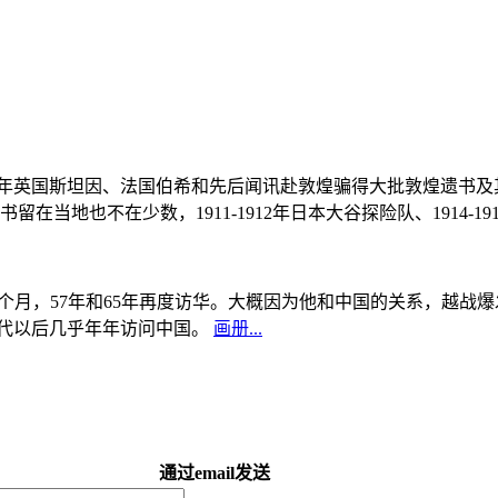
, 1908年英国斯坦因、法国伯希和先后闻讯赴敦煌骗得大批敦煌遗
当地也不在少数，1911-1912年日本大谷探险队、1914-1
中国5个月，57年和65年再度访华。大概因为他和中国的关系，越
0年代以后几乎年年访问中国。
画册...
通过email发送