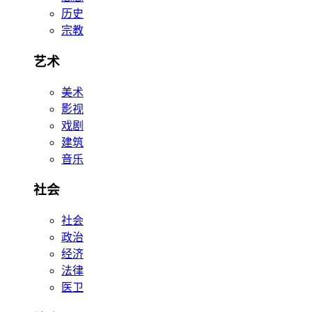
历史
宗教
艺术
美术
影视
戏剧
建筑
音乐
社会
社会
政治
经济
法律
医卫