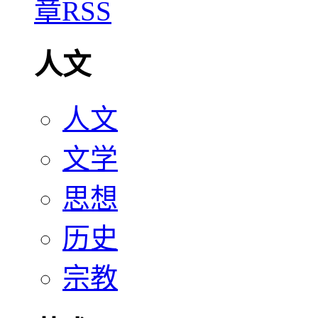
人文
人文
文学
思想
历史
宗教