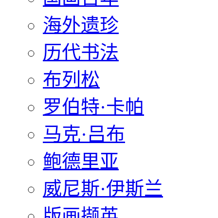
海外遗珍
历代书法
布列松
罗伯特·卡帕
马克·吕布
鲍德里亚
威尼斯·伊斯兰
版画撷英