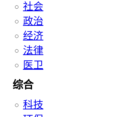
社会
政治
经济
法律
医卫
综合
科技