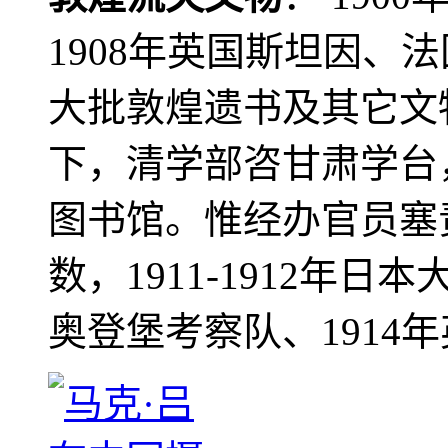
1908年英国斯坦因、
大批敦煌遗书及其它文物
下，清学部咨甘肃学台
图书馆。惟经办官员塞
数，1911-1912年日本
奥登堡考察队、1914