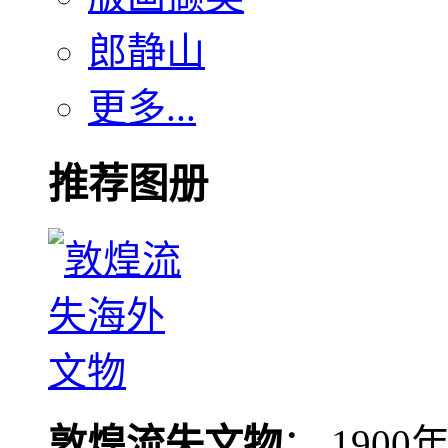
郎静山
更多...
推荐图册
敦煌流失文物
： 190