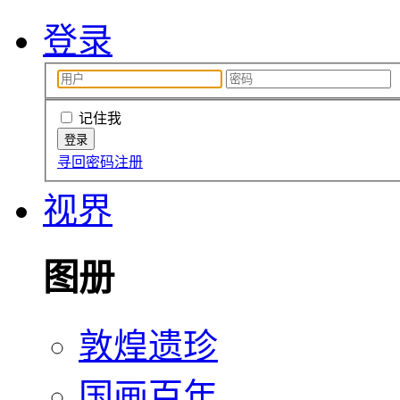
登录
记住我
寻回密码
注册
视界
图册
敦煌遗珍
国画百年