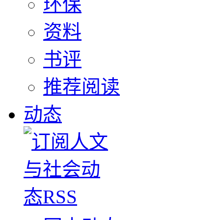
环保
资料
书评
推荐阅读
动态