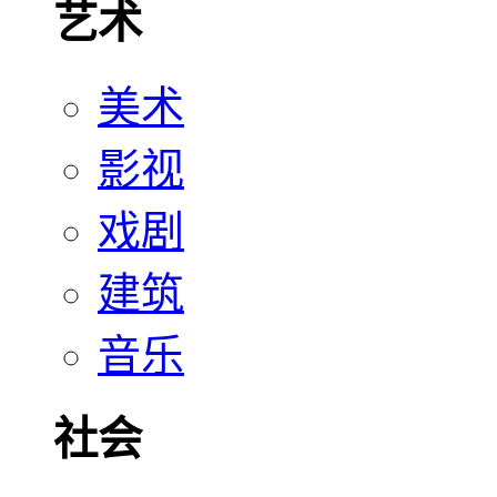
艺术
美术
影视
戏剧
建筑
音乐
社会