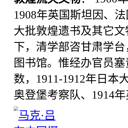
1908年英国斯坦因、
大批敦煌遗书及其它文物
下，清学部咨甘肃学台
图书馆。惟经办官员塞
数，1911-1912年日本
奥登堡考察队、1914