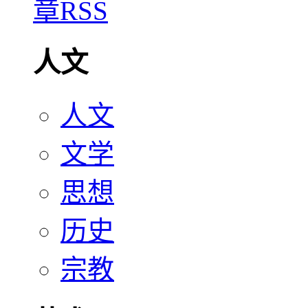
人文
人文
文学
思想
历史
宗教