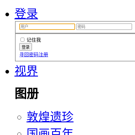
登录
记住我
寻回密码
注册
视界
图册
敦煌遗珍
国画百年