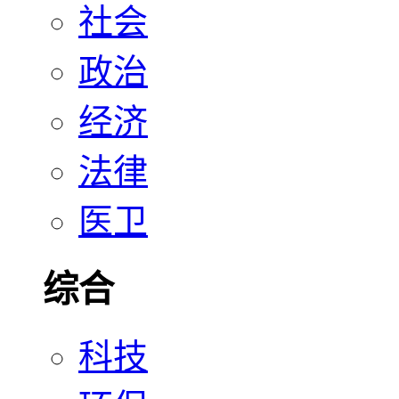
社会
政治
经济
法律
医卫
综合
科技