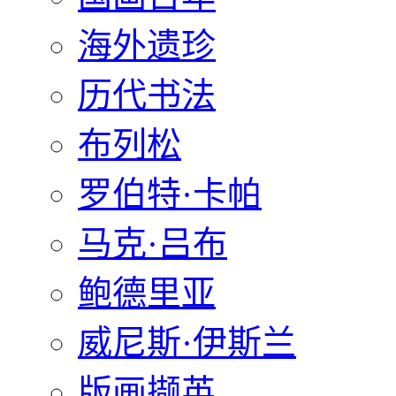
海外遗珍
历代书法
布列松
罗伯特·卡帕
马克·吕布
鲍德里亚
威尼斯·伊斯兰
版画撷英