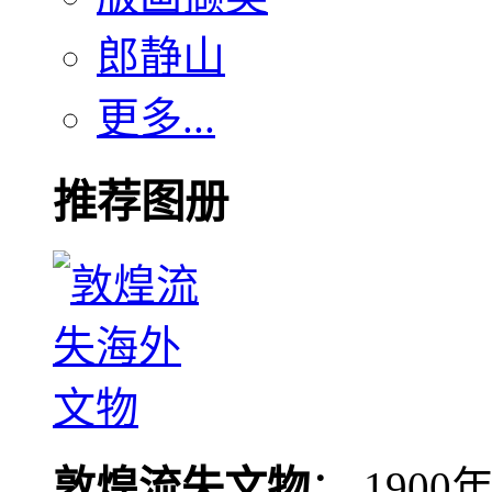
郎静山
更多...
推荐图册
敦煌流失文物
： 190