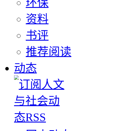
环保
资料
书评
推荐阅读
动态