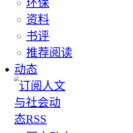
环保
资料
书评
推荐阅读
动态