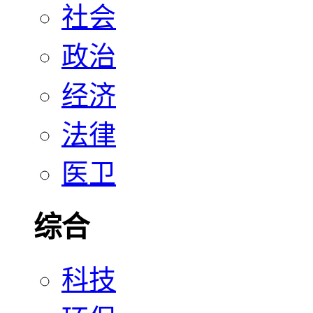
社会
政治
经济
法律
医卫
综合
科技