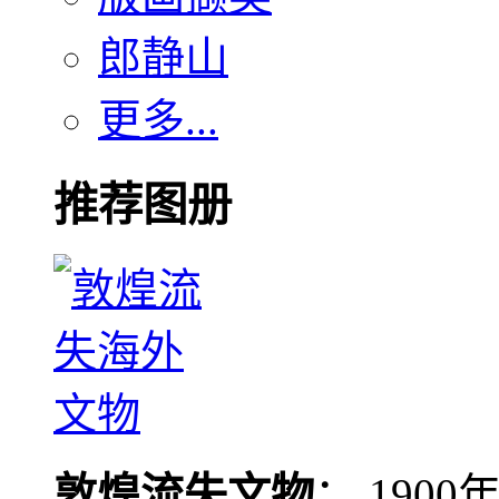
郎静山
更多...
推荐图册
敦煌流失文物
： 190