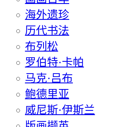
海外遗珍
历代书法
布列松
罗伯特·卡帕
马克·吕布
鲍德里亚
威尼斯·伊斯兰
版画撷英