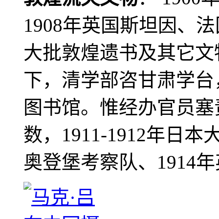
1908年英国斯坦因、
大批敦煌遗书及其它文物
下，清学部咨甘肃学台
图书馆。惟经办官员塞
数，1911-1912年日本
奥登堡考察队、1914