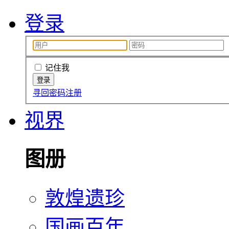
登录
记住我
寻回密码
注册
视界
图册
敦煌遗珍
国画百年