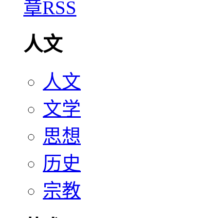
人文
人文
文学
思想
历史
宗教