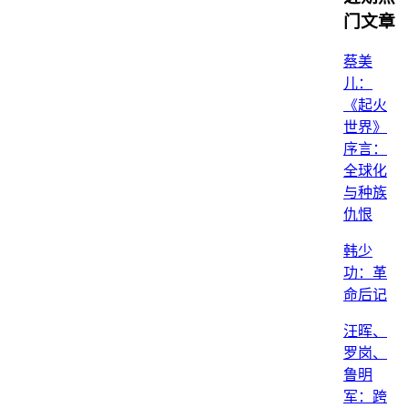
门文章
蔡美
儿：
《起火
世界》
序言：
全球化
与种族
仇恨
韩少
功：革
命后记
汪晖、
罗岗、
鲁明
军：跨