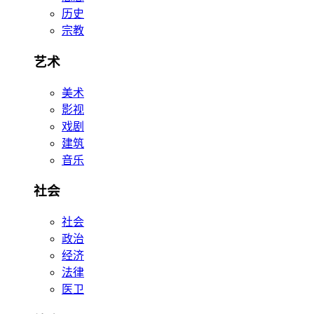
历史
宗教
艺术
美术
影视
戏剧
建筑
音乐
社会
社会
政治
经济
法律
医卫