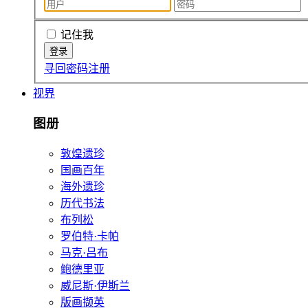
记住我
寻回密码
注册
视界
图册
敦煌遗珍
国画百年
海外遗珍
历代书法
布列松
罗伯特·卡帕
马克·吕布
鲍德里亚
威尼斯·伊斯兰
版画撷英