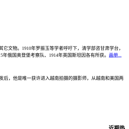
书及其它文物。1910年罗振玉等学者呼吁下，清学部咨甘肃学台，
915年俄国奥登堡考察队、1914年英国斯坦因各有所获。
画册...
战爆发后，他是唯一获许进入越南拍摄的摄影师，从越南和美国两
近期热