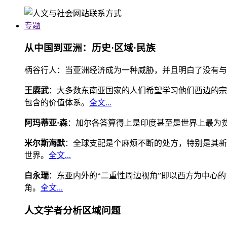
专题
从中国到亚洲：历史·区域·民族
柄谷行人：当亚洲经济成为一种威胁，并且明白了没有与
王赓武
：大多数东南亚国家的人们希望学习他们西边的宗
包含的价值体系。
全文...
阿玛蒂亚·森
：加尔各答算得上是印度甚至是世界上最为
米尔斯海默
：全球支配是个麻烦不断的处方，特别是其新
世界。
全文...
白永瑞
：东亚内外的“二重性周边视角”即以西方为中心
角。
全文...
人文学者分析区域问题