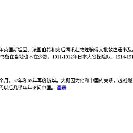
, 1908年英国斯坦因、法国伯希和先后闻讯赴敦煌骗得大批敦煌遗
当地也不在少数，1911-1912年日本大谷探险队、1914-1
中国5个月，57年和65年再度访华。大概因为他和中国的关系，越
0年代以后几乎年年访问中国。
画册...