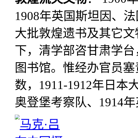
1908年英国斯坦因、
大批敦煌遗书及其它文物
下，清学部咨甘肃学台
图书馆。惟经办官员塞
数，1911-1912年日本
奥登堡考察队、1914