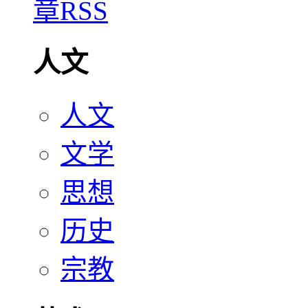
人文
人文
文学
思想
历史
宗教