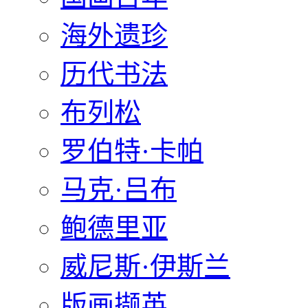
海外遗珍
历代书法
布列松
罗伯特·卡帕
马克·吕布
鲍德里亚
威尼斯·伊斯兰
版画撷英