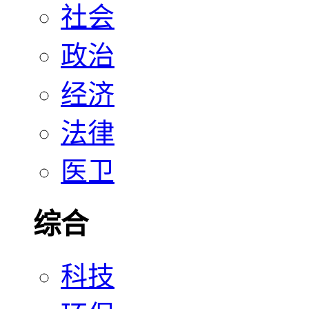
社会
政治
经济
法律
医卫
综合
科技