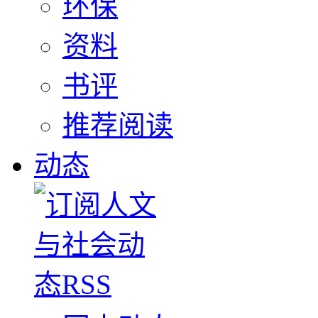
环保
资料
书评
推荐阅读
动态