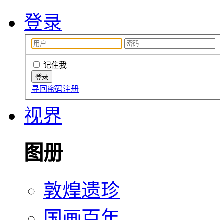
登录
记住我
寻回密码
注册
视界
图册
敦煌遗珍
国画百年