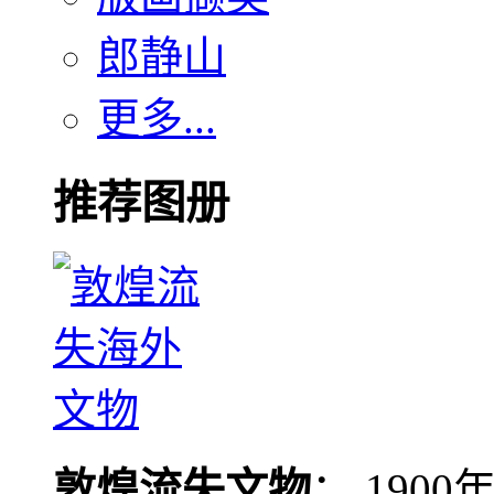
郎静山
更多...
推荐图册
敦煌流失文物
： 190