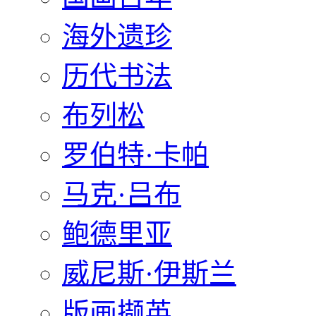
海外遗珍
历代书法
布列松
罗伯特·卡帕
马克·吕布
鲍德里亚
威尼斯·伊斯兰
版画撷英