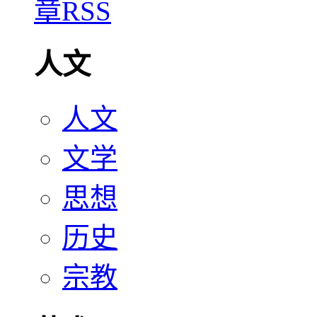
人文
人文
文学
思想
历史
宗教