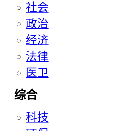
社会
政治
经济
法律
医卫
综合
科技