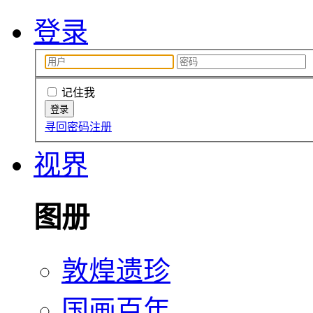
登录
记住我
寻回密码
注册
视界
图册
敦煌遗珍
国画百年