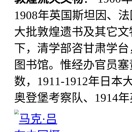
1908年英国斯坦因、
大批敦煌遗书及其它文物
下，清学部咨甘肃学台
图书馆。惟经办官员塞
数，1911-1912年日本
奥登堡考察队、1914