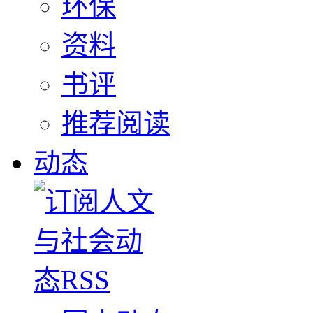
环保
资料
书评
推荐阅读
动态