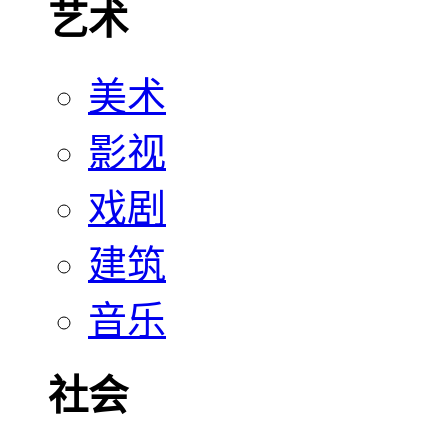
艺术
美术
影视
戏剧
建筑
音乐
社会