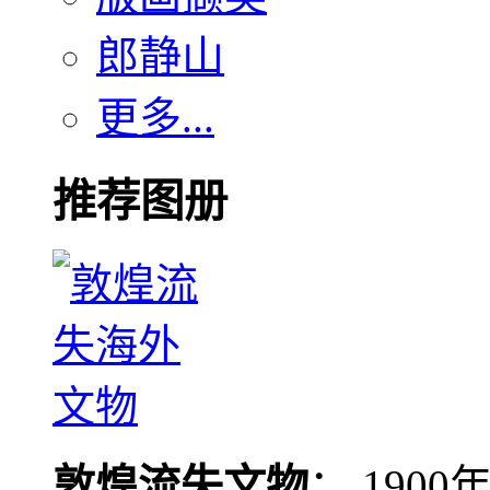
郎静山
更多...
推荐图册
敦煌流失文物
： 190