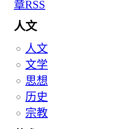
人文
人文
文学
思想
历史
宗教