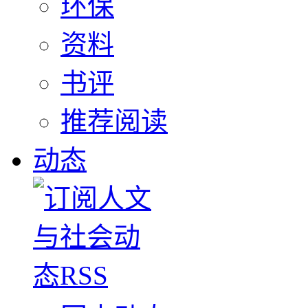
环保
资料
书评
推荐阅读
动态