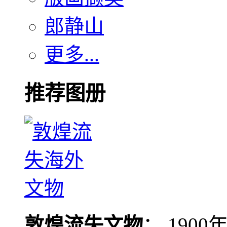
郎静山
更多...
推荐图册
敦煌流失文物
： 190