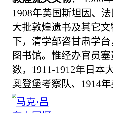
1908年英国斯坦因、
大批敦煌遗书及其它文物
下，清学部咨甘肃学台
图书馆。惟经办官员塞
数，1911-1912年日本
奥登堡考察队、1914