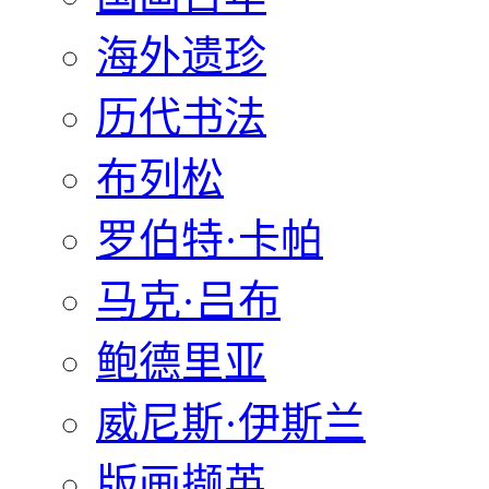
海外遗珍
历代书法
布列松
罗伯特·卡帕
马克·吕布
鲍德里亚
威尼斯·伊斯兰
版画撷英