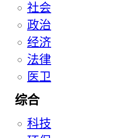
社会
政治
经济
法律
医卫
综合
科技