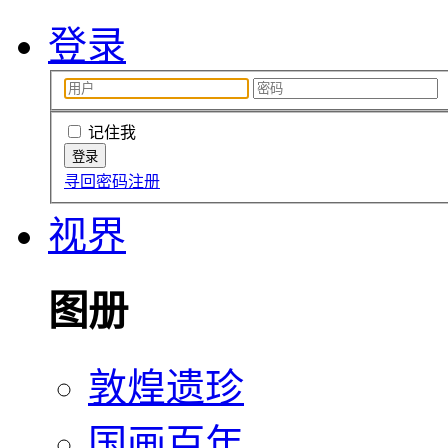
登录
记住我
寻回密码
注册
视界
图册
敦煌遗珍
国画百年