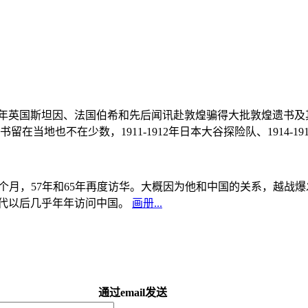
, 1908年英国斯坦因、法国伯希和先后闻讯赴敦煌骗得大批敦煌遗
当地也不在少数，1911-1912年日本大谷探险队、1914-1
中国5个月，57年和65年再度访华。大概因为他和中国的关系，越
0年代以后几乎年年访问中国。
画册...
通过email发送