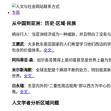
专题
从中国到亚洲：历史·区域·民族
柄谷行人：当亚洲经济成为一种威胁，并且明白了没有与
王赓武
：大多数东南亚国家的人们希望学习他们西边的宗
包含的价值体系。
全文...
阿玛蒂亚·森
：加尔各答算得上是印度甚至是世界上最为
米尔斯海默
：全球支配是个麻烦不断的处方，特别是其新
世界。
全文...
白永瑞
：东亚内外的“二重性周边视角”即以西方为中心
角。
全文...
人文学者分析区域问题