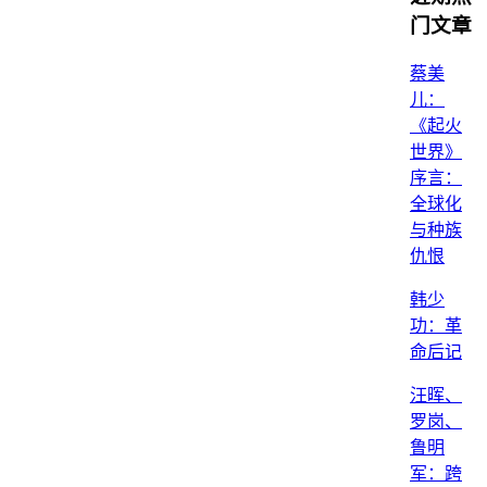
门文章
蔡美
儿：
《起火
世界》
序言：
全球化
与种族
仇恨
韩少
功：革
命后记
汪晖、
罗岗、
鲁明
军：跨