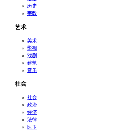
历史
宗教
艺术
美术
影视
戏剧
建筑
音乐
社会
社会
政治
经济
法律
医卫