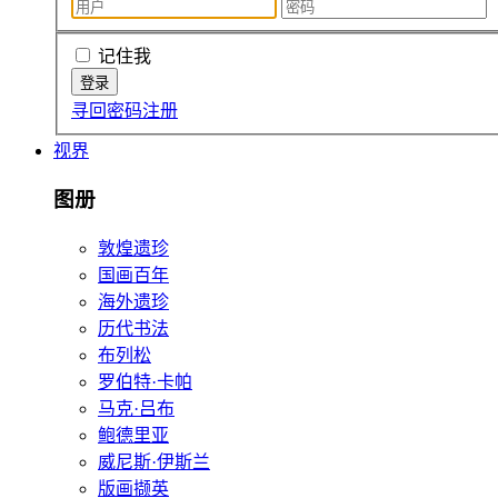
记住我
寻回密码
注册
视界
图册
敦煌遗珍
国画百年
海外遗珍
历代书法
布列松
罗伯特·卡帕
马克·吕布
鲍德里亚
威尼斯·伊斯兰
版画撷英