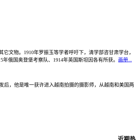
书及其它文物。1910年罗振玉等学者呼吁下，清学部咨甘肃学台，
915年俄国奥登堡考察队、1914年英国斯坦因各有所获。
画册...
战爆发后，他是唯一获许进入越南拍摄的摄影师，从越南和美国两
近期热