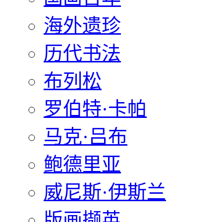
海外遗珍
历代书法
布列松
罗伯特·卡帕
马克·吕布
鲍德里亚
威尼斯·伊斯兰
版画撷英