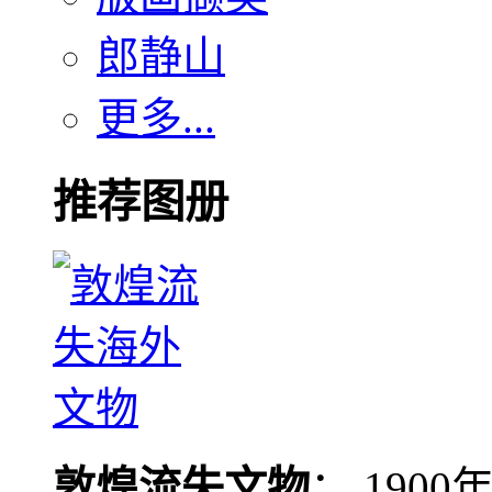
郎静山
更多...
推荐图册
敦煌流失文物
： 190