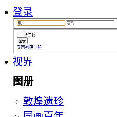
登录
记住我
寻回密码
注册
视界
图册
敦煌遗珍
国画百年