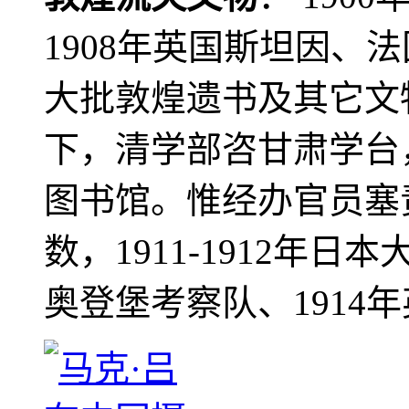
1908年英国斯坦因、
大批敦煌遗书及其它文物
下，清学部咨甘肃学台
图书馆。惟经办官员塞
数，1911-1912年日本
奥登堡考察队、1914