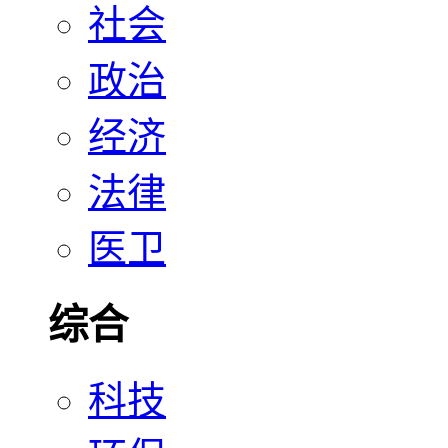
社会
政治
经济
法律
医卫
综合
科技