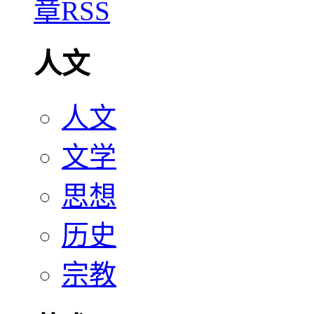
人文
人文
文学
思想
历史
宗教