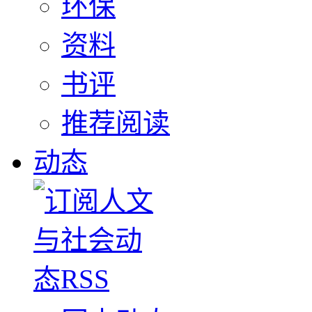
环保
资料
书评
推荐阅读
动态