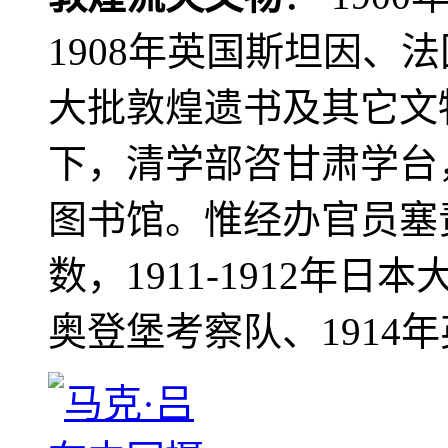
1908年英国斯坦因、
大批敦煌遗书及其它文物
下，清学部咨甘肃学台
图书馆。惟经办官员塞
数，1911-1912年日本
奥登堡考察队、1914