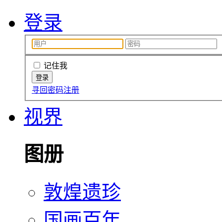
登录
记住我
寻回密码
注册
视界
图册
敦煌遗珍
国画百年