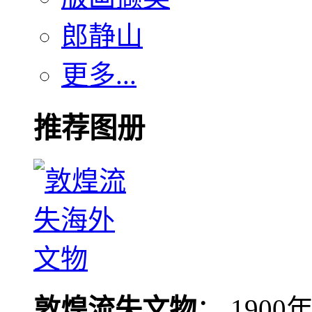
郎静山
更多...
推荐图册
敦煌流失文物
： 190