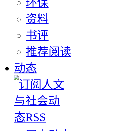
环保
资料
书评
推荐阅读
动态