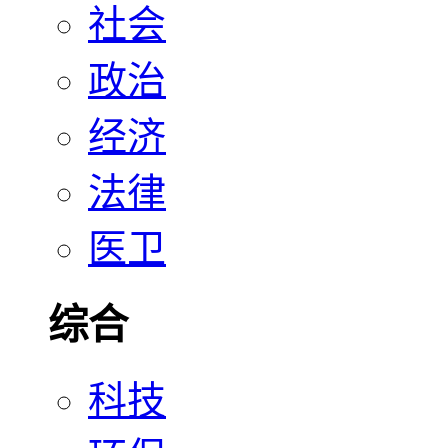
社会
政治
经济
法律
医卫
综合
科技