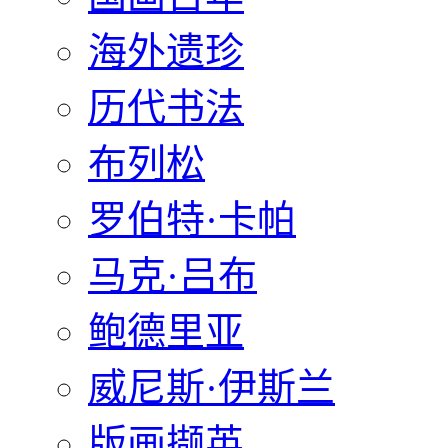
海外遗珍
历代书法
布列松
罗伯特·卡帕
马克·吕布
鲍德里亚
威尼斯·伊斯兰
版画撷英