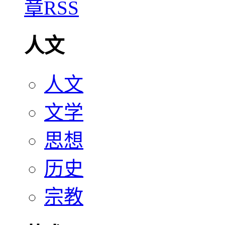
人文
人文
文学
思想
历史
宗教