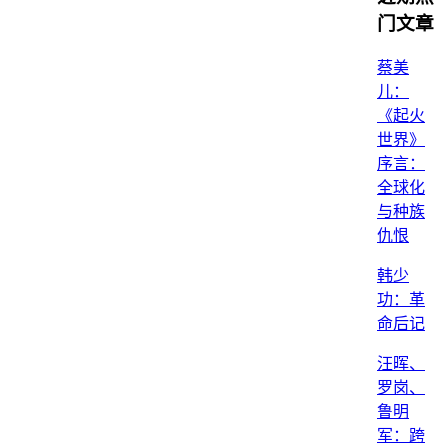
门文章
蔡美
儿：
《起火
世界》
序言：
全球化
与种族
仇恨
韩少
功：革
命后记
汪晖、
罗岗、
鲁明
军：跨