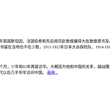
, 1908年英国斯坦因、法国伯希和先后闻讯赴敦煌骗得大批敦煌遗
当地也不在少数，1911-1912年日本大谷探险队、1914-1
中国5个月，57年和65年再度访华。大概因为他和中国的关系，越
0年代以后几乎年年访问中国。
画册...