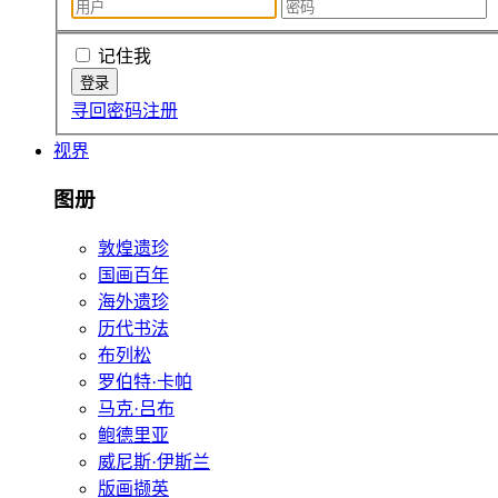
记住我
寻回密码
注册
视界
图册
敦煌遗珍
国画百年
海外遗珍
历代书法
布列松
罗伯特·卡帕
马克·吕布
鲍德里亚
威尼斯·伊斯兰
版画撷英