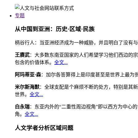
专题
从中国到亚洲：历史·区域·民族
柄谷行人：当亚洲经济成为一种威胁，并且明白了没有与
王赓武
：大多数东南亚国家的人们希望学习他们西边的宗
包含的价值体系。
全文...
阿玛蒂亚·森
：加尔各答算得上是印度甚至是世界上最为
米尔斯海默
：全球支配是个麻烦不断的处方，特别是其新
世界。
全文...
白永瑞
：东亚内外的“二重性周边视角”即以西方为中心
角。
全文...
人文学者分析区域问题