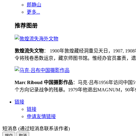
郎静山
更多...
推荐图册
敦煌流失文物
： 1900年敦煌藏经洞重见天日，1907
令将残卷悉数运京，藏京师图书馆。惟经办官员塞责，遗书留在
Marc Riboud 中国摄影作品
：马克·吕布1956年访问
个方向记录战争的残暴。1979年他退出MAGNUM，9
链接
链接
申请友情链接
短消息 (通过短消息联系该作者)