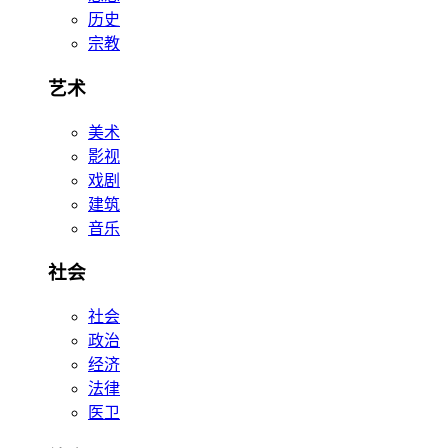
历史
宗教
艺术
美术
影视
戏剧
建筑
音乐
社会
社会
政治
经济
法律
医卫