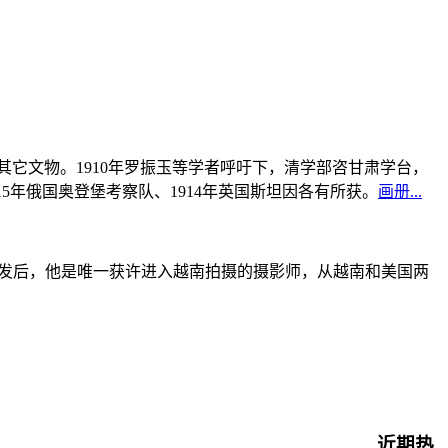
书及其它文物。1910年罗振玉等学者呼吁下，清学部咨甘肃学台，
915年俄国奥登堡考察队、1914年英国斯坦因各有所获。
画册...
战爆发后，他是唯一获许进入越南拍摄的摄影师，从越南和美国两
近期热