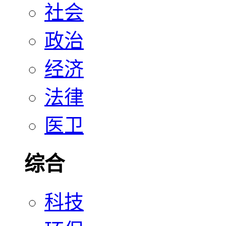
社会
政治
经济
法律
医卫
综合
科技