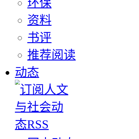
环保
资料
书评
推荐阅读
动态