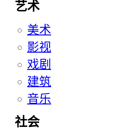
艺术
美术
影视
戏剧
建筑
音乐
社会