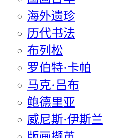
海外遗珍
历代书法
布列松
罗伯特·卡帕
马克·吕布
鲍德里亚
威尼斯·伊斯兰
版画撷英