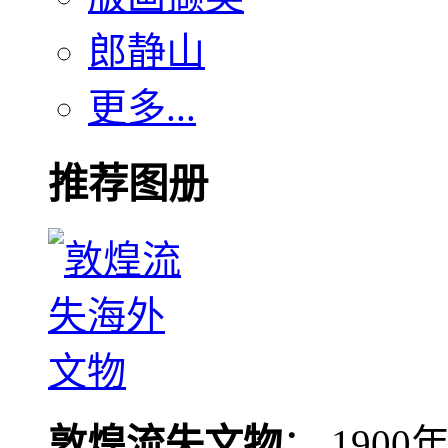
郎静山
更多...
推荐图册
敦煌流失文物
： 190