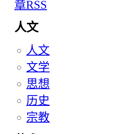
人文
人文
文学
思想
历史
宗教