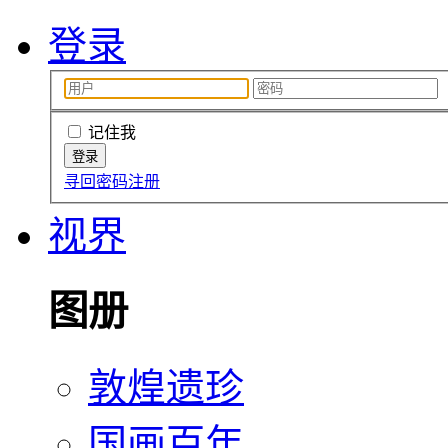
登录
记住我
寻回密码
注册
视界
图册
敦煌遗珍
国画百年