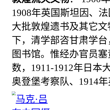
1908年英国斯坦因、
大批敦煌遗书及其它文物
下，清学部咨甘肃学台
图书馆。惟经办官员塞
数，1911-1912年日本
奥登堡考察队、1914