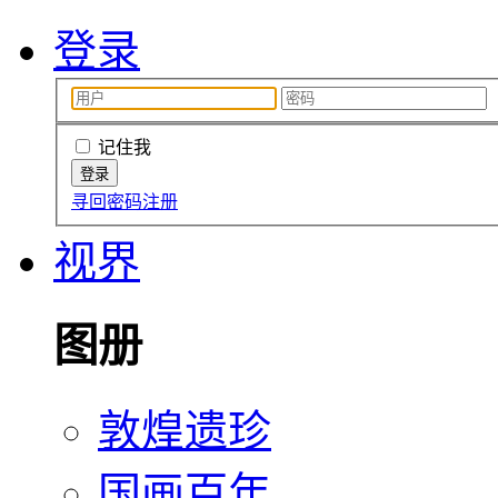
登录
记住我
寻回密码
注册
视界
图册
敦煌遗珍
国画百年