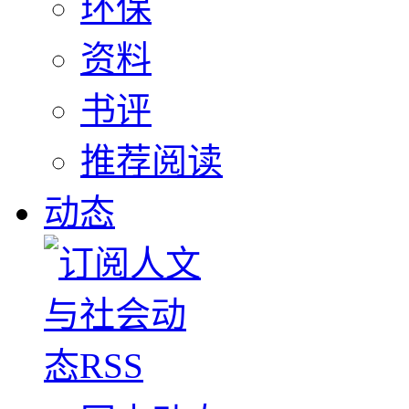
环保
资料
书评
推荐阅读
动态