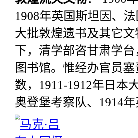
1908年英国斯坦因、
大批敦煌遗书及其它文物
下，清学部咨甘肃学台
图书馆。惟经办官员塞
数，1911-1912年日本
奥登堡考察队、1914