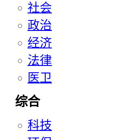
社会
政治
经济
法律
医卫
综合
科技