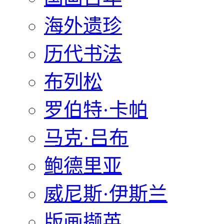
海外遗珍
历代书法
布列松
罗伯特·卡帕
马克·吕布
鲍德里亚
威尼斯·伊斯兰
版画撷英