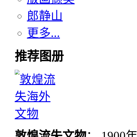
郎静山
更多...
推荐图册
敦煌流失文物
： 190