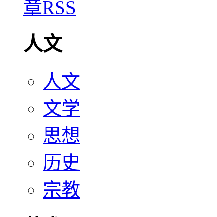
人文
人文
文学
思想
历史
宗教