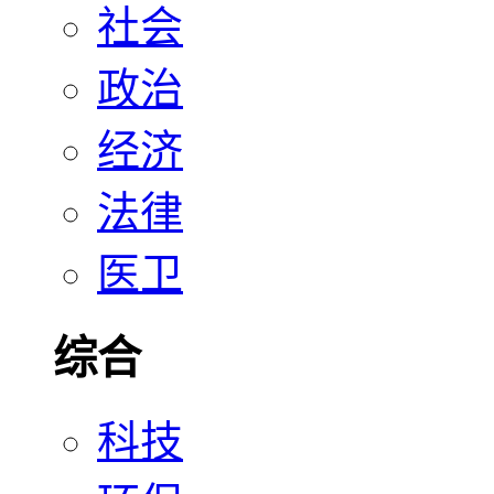
社会
政治
经济
法律
医卫
综合
科技