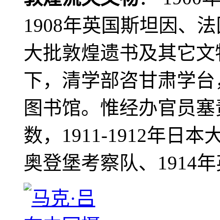
1908年英国斯坦因、
大批敦煌遗书及其它文物
下，清学部咨甘肃学台
图书馆。惟经办官员塞
数，1911-1912年日本
奥登堡考察队、1914