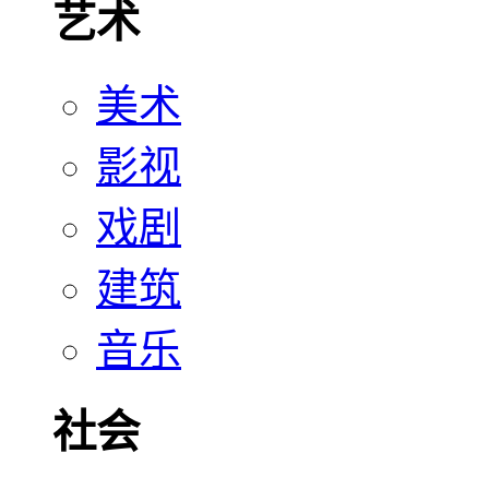
艺术
美术
影视
戏剧
建筑
音乐
社会