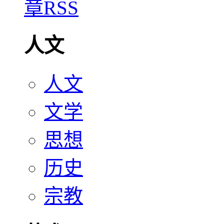
人文
人文
文学
思想
历史
宗教