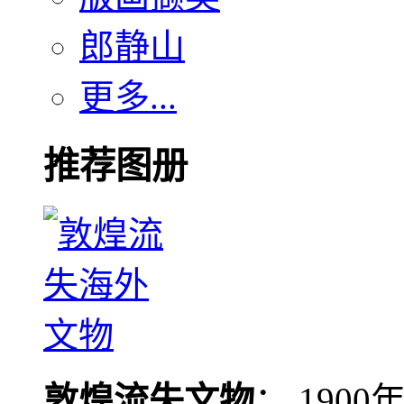
郎静山
更多...
推荐图册
敦煌流失文物
： 190