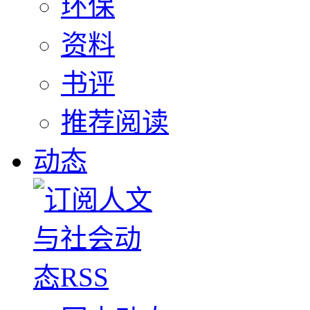
环保
资料
书评
推荐阅读
动态