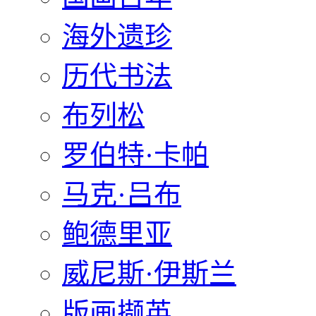
海外遗珍
历代书法
布列松
罗伯特·卡帕
马克·吕布
鲍德里亚
威尼斯·伊斯兰
版画撷英