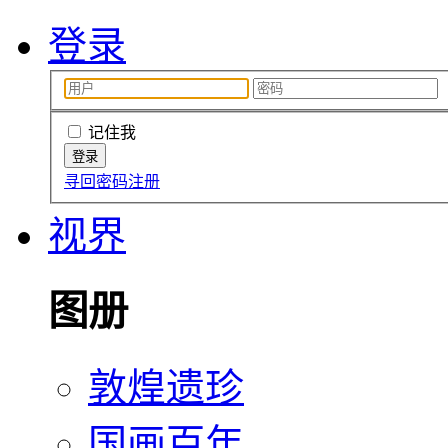
登录
记住我
寻回密码
注册
视界
图册
敦煌遗珍
国画百年