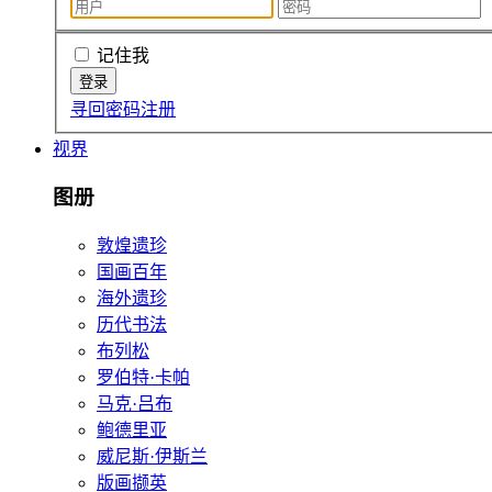
记住我
寻回密码
注册
视界
图册
敦煌遗珍
国画百年
海外遗珍
历代书法
布列松
罗伯特·卡帕
马克·吕布
鲍德里亚
威尼斯·伊斯兰
版画撷英