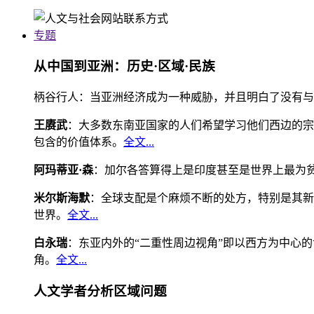
专题
从中国到亚洲：历史·区域·民族
柄谷行人：当亚洲经济成为一种威胁，并且明白了没有与
王赓武
：大多数东南亚国家的人们希望学习他们西边的宗
包含的价值体系。
全文...
阿玛蒂亚·森
：加尔各答算得上是印度甚至是世界上最为
米尔斯海默
：全球支配是个麻烦不断的处方，特别是其新
世界。
全文...
白永瑞
：东亚内外的“二重性周边视角”即以西方为中心
角。
全文...
人文学者分析区域问题