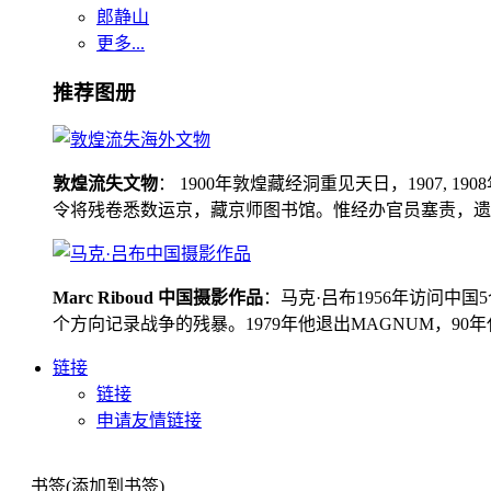
郎静山
更多...
推荐图册
敦煌流失文物
： 1900年敦煌藏经洞重见天日，1907
令将残卷悉数运京，藏京师图书馆。惟经办官员塞责，遗书留在
Marc Riboud 中国摄影作品
：马克·吕布1956年访问
个方向记录战争的残暴。1979年他退出MAGNUM，9
链接
链接
申请友情链接
书签(添加到书签)