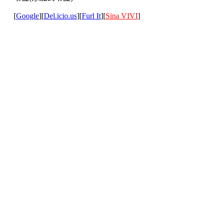
[
Google
][
Del.icio.us
][
Furl It
][
Sina VIVI
]