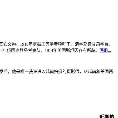
书及其它文物。1910年罗振玉等学者呼吁下，清学部咨甘肃学台，
915年俄国奥登堡考察队、1914年英国斯坦因各有所获。
画册...
战爆发后，他是唯一获许进入越南拍摄的摄影师，从越南和美国两
近期热