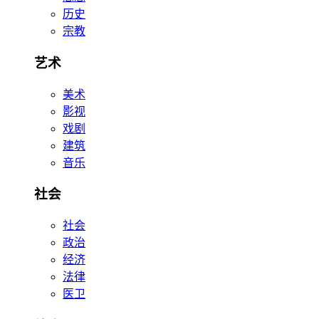
历史
宗教
艺术
美术
影视
戏剧
建筑
音乐
社会
社会
政治
经济
法律
医卫