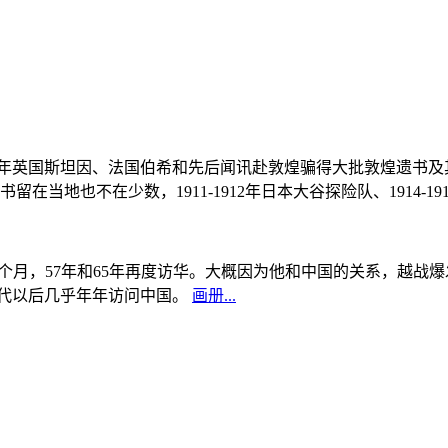
, 1908年英国斯坦因、法国伯希和先后闻讯赴敦煌骗得大批敦煌遗
当地也不在少数，1911-1912年日本大谷探险队、1914-1
中国5个月，57年和65年再度访华。大概因为他和中国的关系，越
0年代以后几乎年年访问中国。
画册...