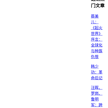
门文章
蔡美
儿：
《起火
世界》
序言：
全球化
与种族
仇恨
韩少
功：革
命后记
汪晖、
罗岗、
鲁明
军：跨