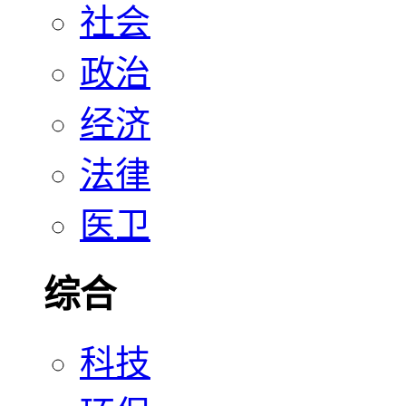
社会
政治
经济
法律
医卫
综合
科技