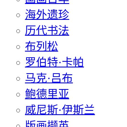
海外遗珍
历代书法
布列松
罗伯特·卡帕
马克·吕布
鲍德里亚
威尼斯·伊斯兰
版画撷英