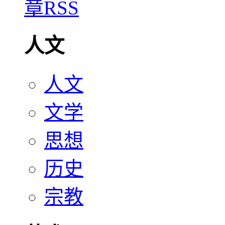
人文
人文
文学
思想
历史
宗教