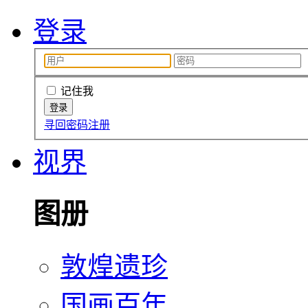
登录
记住我
寻回密码
注册
视界
图册
敦煌遗珍
国画百年