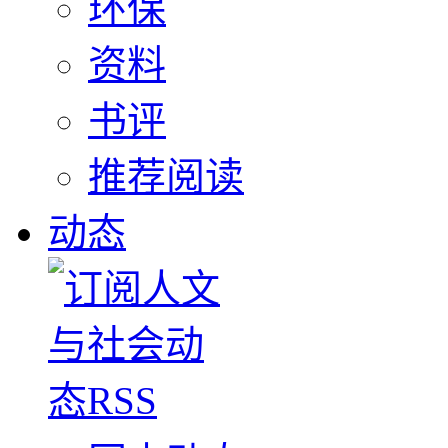
环保
资料
书评
推荐阅读
动态