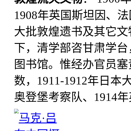
1908年英国斯坦因、
大批敦煌遗书及其它文物
下，清学部咨甘肃学台
图书馆。惟经办官员塞
数，1911-1912年日本
奥登堡考察队、1914