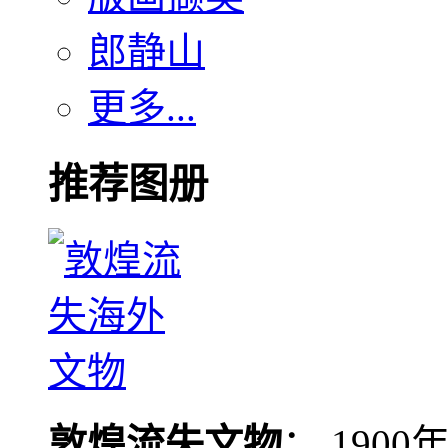
郎静山
更多...
推荐图册
敦煌流失文物
： 190