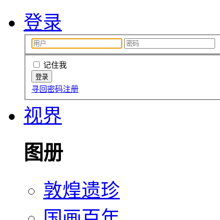
登录
记住我
寻回密码
注册
视界
图册
敦煌遗珍
国画百年