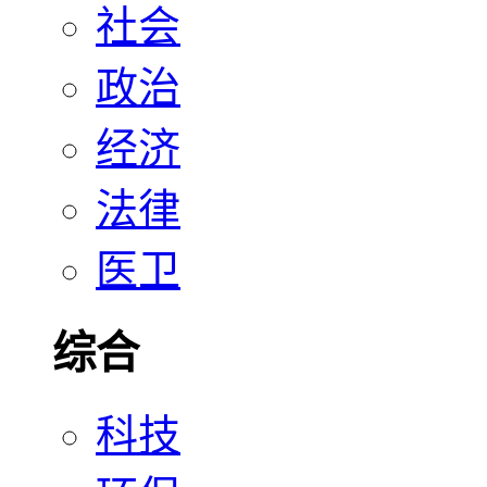
社会
政治
经济
法律
医卫
综合
科技