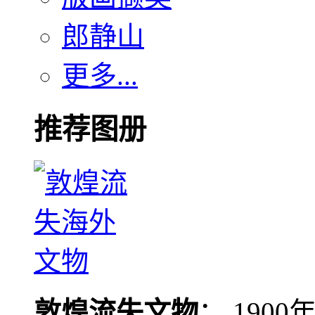
郎静山
更多...
推荐图册
敦煌流失文物
： 190