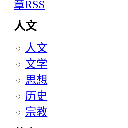
人文
人文
文学
思想
历史
宗教