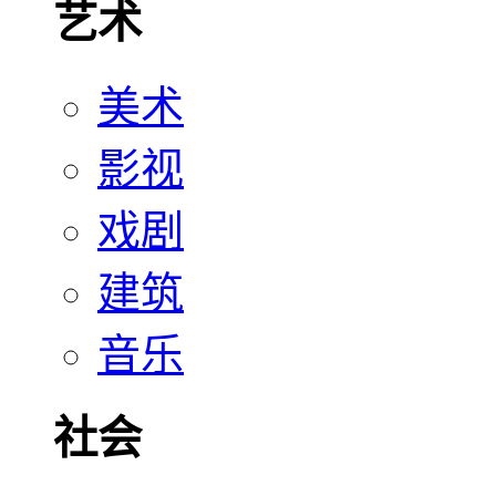
艺术
美术
影视
戏剧
建筑
音乐
社会