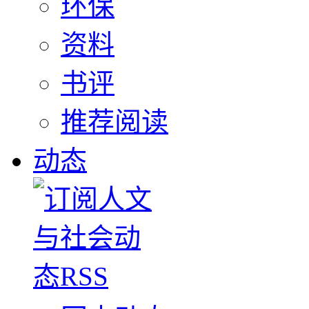
环保
资料
书评
推荐阅读
动态