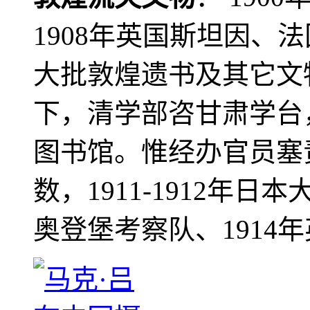
1908年英国斯坦因、
大批敦煌遗书及其它文物
下，清学部咨甘肃学台
图书馆。惟经办官员塞
数，1911-1912年日本
奥登堡考察队、1914