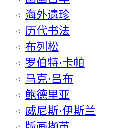
海外遗珍
历代书法
布列松
罗伯特·卡帕
马克·吕布
鲍德里亚
威尼斯·伊斯兰
版画撷英