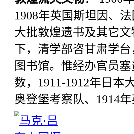
1908年英国斯坦因、
大批敦煌遗书及其它文物
下，清学部咨甘肃学台
图书馆。惟经办官员塞
数，1911-1912年日本
奥登堡考察队、1914