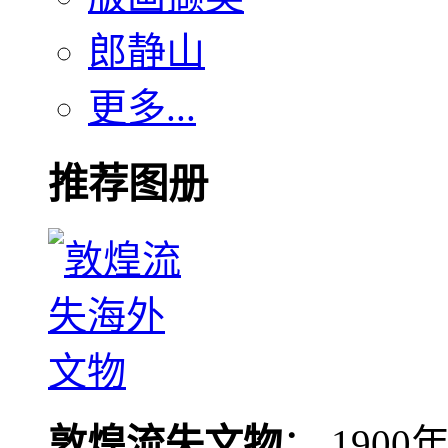
郎静山
更多...
推荐图册
敦煌流失文物
： 190