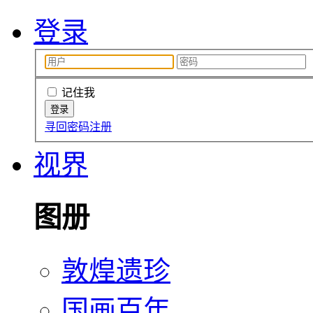
登录
记住我
寻回密码
注册
视界
图册
敦煌遗珍
国画百年