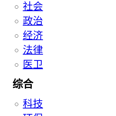
社会
政治
经济
法律
医卫
综合
科技