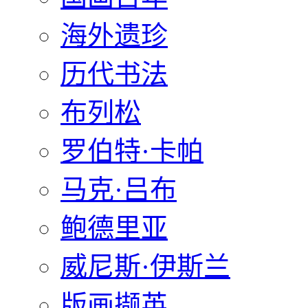
海外遗珍
历代书法
布列松
罗伯特·卡帕
马克·吕布
鲍德里亚
威尼斯·伊斯兰
版画撷英