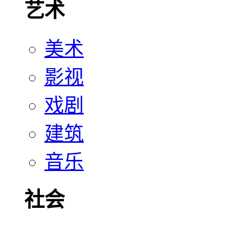
艺术
美术
影视
戏剧
建筑
音乐
社会