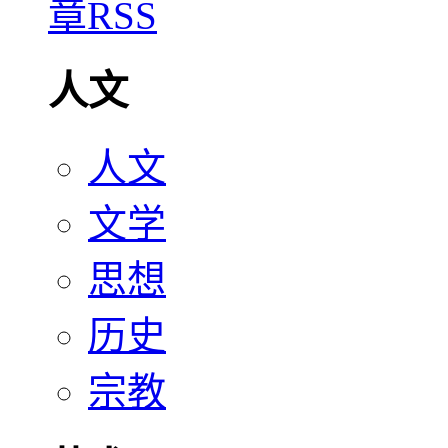
人文
人文
文学
思想
历史
宗教