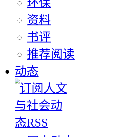
环保
资料
书评
推荐阅读
动态