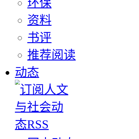
环保
资料
书评
推荐阅读
动态