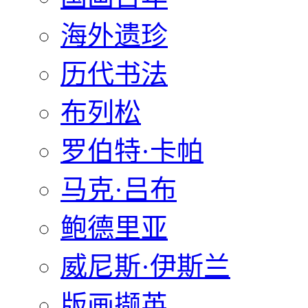
海外遗珍
历代书法
布列松
罗伯特·卡帕
马克·吕布
鲍德里亚
威尼斯·伊斯兰
版画撷英