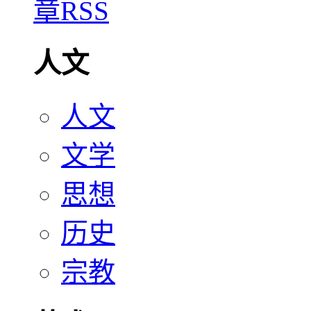
人文
人文
文学
思想
历史
宗教