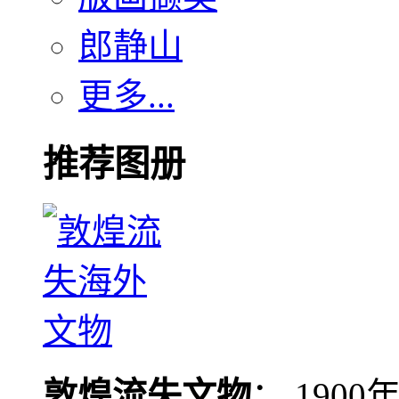
郎静山
更多...
推荐图册
敦煌流失文物
： 190