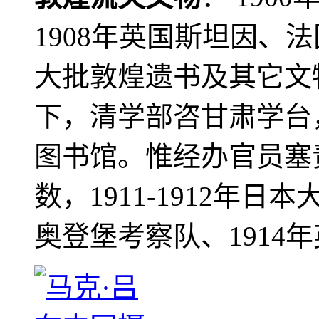
1908年英国斯坦因、
大批敦煌遗书及其它文物
下，清学部咨甘肃学台
图书馆。惟经办官员塞
数，1911-1912年日本
奥登堡考察队、1914