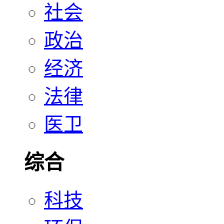
社会
政治
经济
法律
医卫
综合
科技