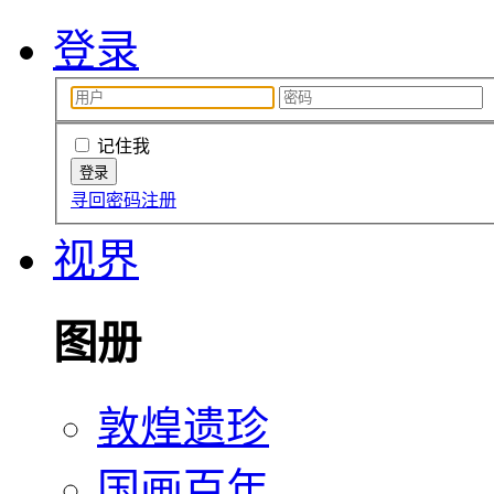
登录
记住我
寻回密码
注册
视界
图册
敦煌遗珍
国画百年