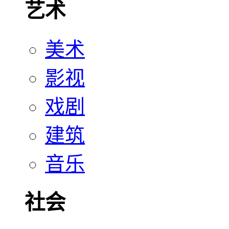
艺术
美术
影视
戏剧
建筑
音乐
社会