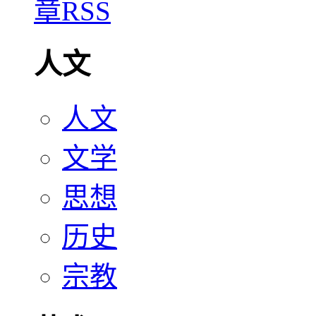
人文
人文
文学
思想
历史
宗教