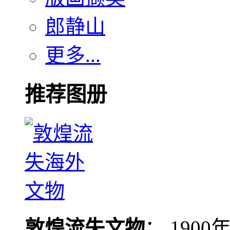
郎静山
更多...
推荐图册
敦煌流失文物
： 190