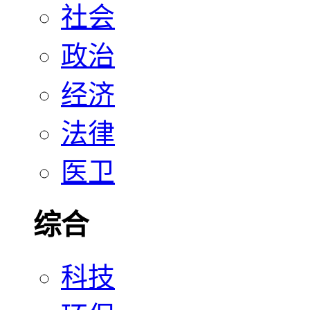
社会
政治
经济
法律
医卫
综合
科技