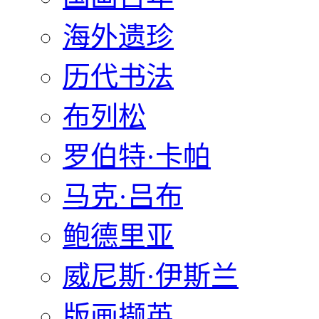
海外遗珍
历代书法
布列松
罗伯特·卡帕
马克·吕布
鲍德里亚
威尼斯·伊斯兰
版画撷英