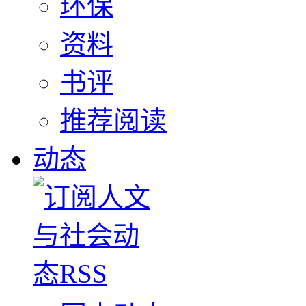
环保
资料
书评
推荐阅读
动态