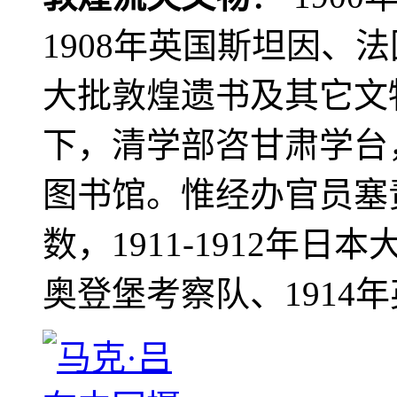
1908年英国斯坦因、
大批敦煌遗书及其它文物
下，清学部咨甘肃学台
图书馆。惟经办官员塞
数，1911-1912年日本
奥登堡考察队、1914