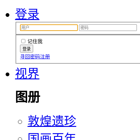
登录
记住我
寻回密码
注册
视界
图册
敦煌遗珍
国画百年