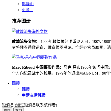
郎静山
更多...
推荐图册
敦煌流失文物
： 1900年敦煌藏经洞重见天日，1907
令将残卷悉数运京，藏京师图书馆。惟经办官员塞责，遗书留在
Marc Riboud 中国摄影作品
：马克·吕布1956年访问
个方向记录战争的残暴。1979年他退出MAGNUM，9
链接
链接
申请友情链接
短消息 (通过短消息联系该作者)