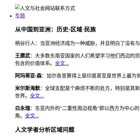
专题
从中国到亚洲：历史·区域·民族
柄谷行人：当亚洲经济成为一种威胁，并且明白了没有与
王赓武
：大多数东南亚国家的人们希望学习他们西边的宗
包含的价值体系。
全文...
阿玛蒂亚·森
：加尔各答算得上是印度甚至是世界上最为
米尔斯海默
：全球支配是个麻烦不断的处方，特别是其新
世界。
全文...
白永瑞
：东亚内外的“二重性周边视角”即以西方为中心
角。
全文...
人文学者分析区域问题