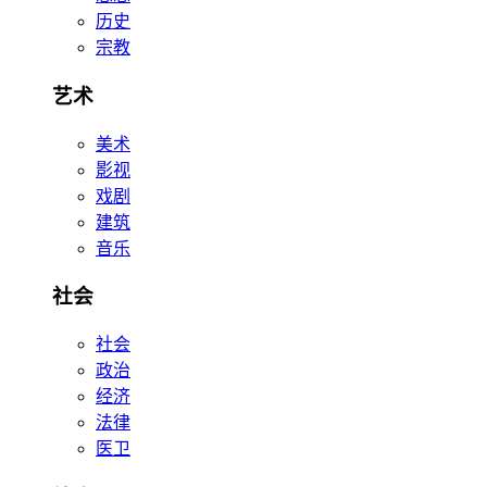
历史
宗教
艺术
美术
影视
戏剧
建筑
音乐
社会
社会
政治
经济
法律
医卫