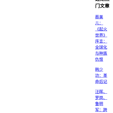
门文章
蔡美
儿：
《起火
世界》
序言：
全球化
与种族
仇恨
韩少
功：革
命后记
汪晖、
罗岗、
鲁明
军：跨