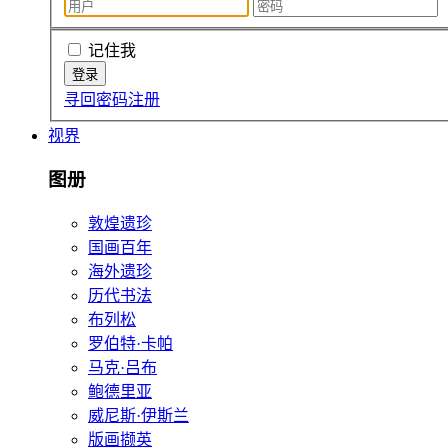
记住我
寻回密码
注册
视界
图册
敦煌遗珍
国画百年
海外遗珍
历代书法
布列松
罗伯特·卡帕
马克·吕布
鲍德里亚
威尼斯·伊斯兰
版画撷英