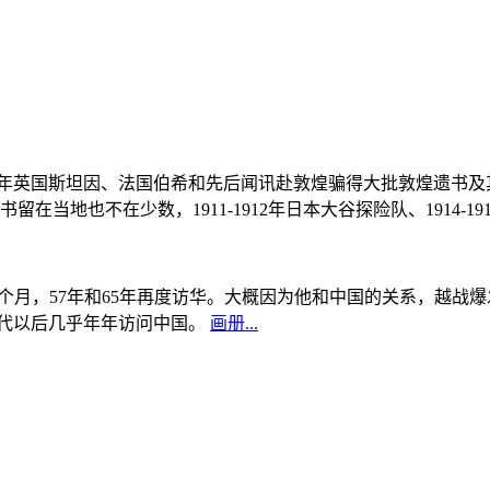
, 1908年英国斯坦因、法国伯希和先后闻讯赴敦煌骗得大批敦煌遗
当地也不在少数，1911-1912年日本大谷探险队、1914-1
中国5个月，57年和65年再度访华。大概因为他和中国的关系，越
0年代以后几乎年年访问中国。
画册...