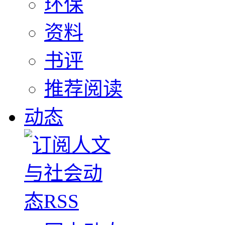
环保
资料
书评
推荐阅读
动态