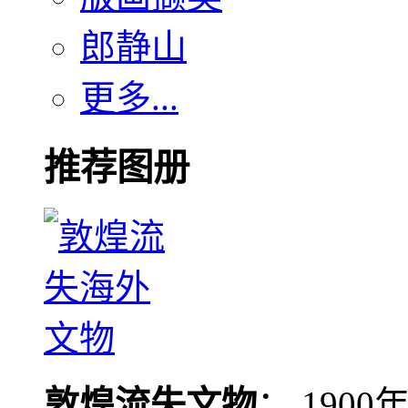
郎静山
更多...
推荐图册
敦煌流失文物
： 190