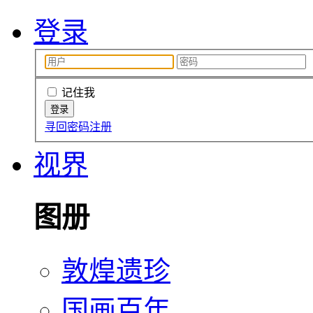
登录
记住我
寻回密码
注册
视界
图册
敦煌遗珍
国画百年