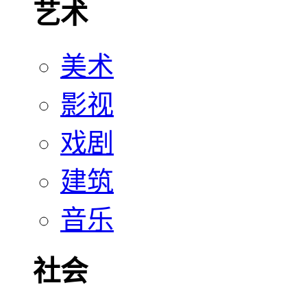
艺术
美术
影视
戏剧
建筑
音乐
社会