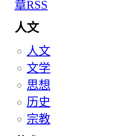
人文
人文
文学
思想
历史
宗教