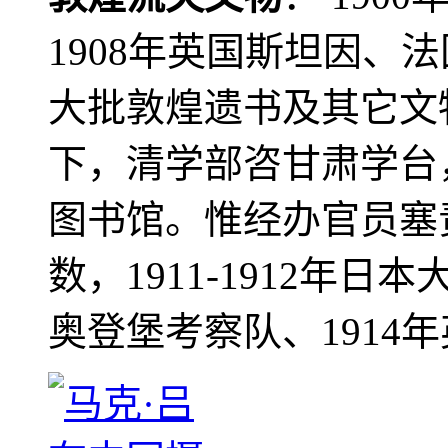
1908年英国斯坦因、
大批敦煌遗书及其它文物
下，清学部咨甘肃学台
图书馆。惟经办官员塞
数，1911-1912年日本
奥登堡考察队、1914