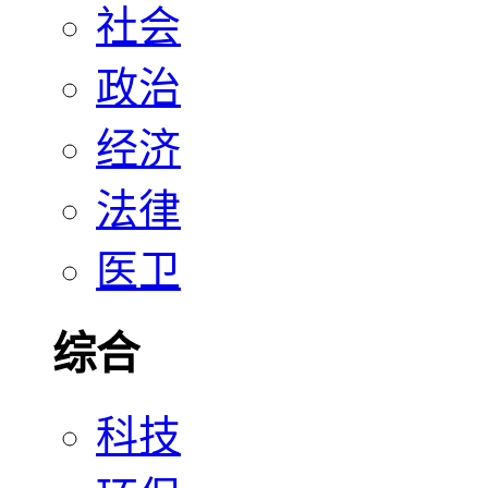
社会
政治
经济
法律
医卫
综合
科技