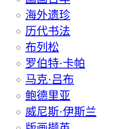
海外遗珍
历代书法
布列松
罗伯特·卡帕
马克·吕布
鲍德里亚
威尼斯·伊斯兰
版画撷英