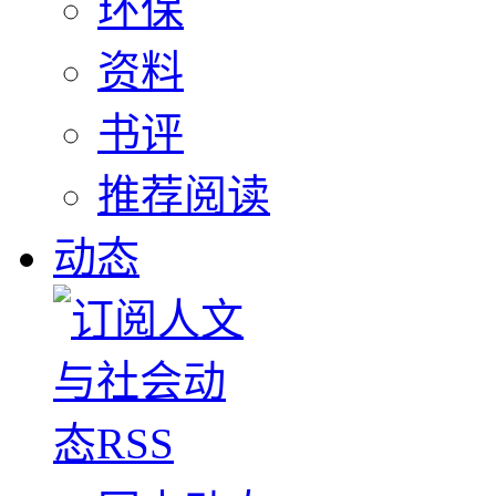
环保
资料
书评
推荐阅读
动态