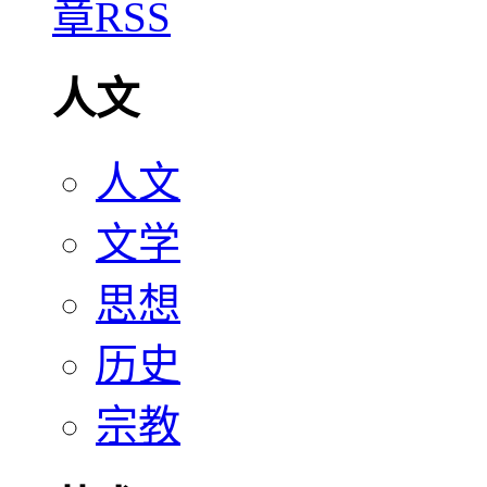
人文
人文
文学
思想
历史
宗教