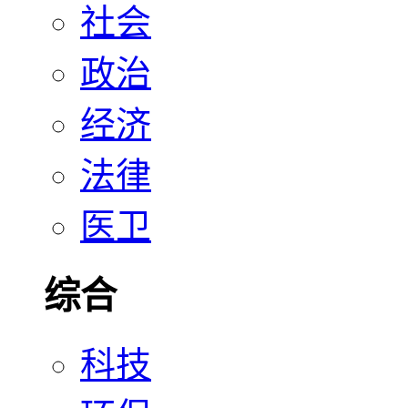
社会
政治
经济
法律
医卫
综合
科技