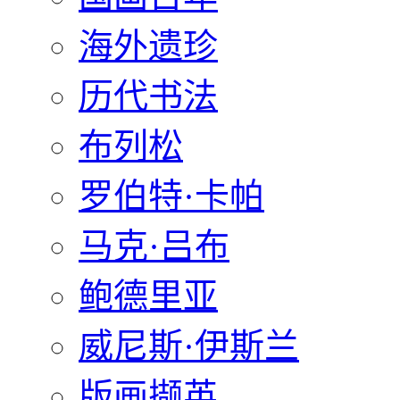
海外遗珍
历代书法
布列松
罗伯特·卡帕
马克·吕布
鲍德里亚
威尼斯·伊斯兰
版画撷英