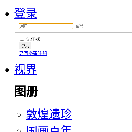
登录
记住我
寻回密码
注册
视界
图册
敦煌遗珍
国画百年