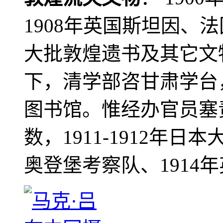
1908年英国斯坦因、
大批敦煌遗书及其它文物
下，清学部咨甘肃学台
图书馆。惟经办官员塞
数，1911-1912年日本
奥登堡考察队、1914