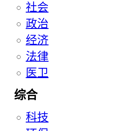
社会
政治
经济
法律
医卫
综合
科技