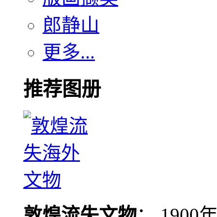
郎静山
更多...
推荐图册
敦煌流失文物
： 190