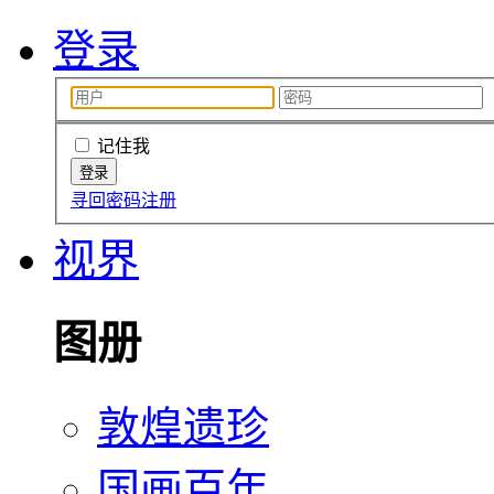
登录
记住我
寻回密码
注册
视界
图册
敦煌遗珍
国画百年