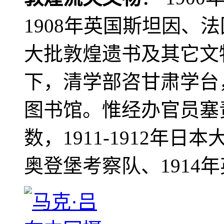
1908年英国斯坦因、
大批敦煌遗书及其它文物
下，清学部咨甘肃学台
图书馆。惟经办官员塞
数，1911-1912年日本
奥登堡考察队、1914