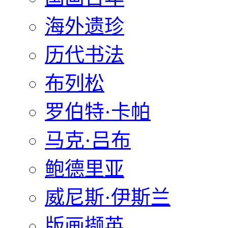
海外遗珍
历代书法
布列松
罗伯特·卡帕
马克·吕布
鲍德里亚
威尼斯·伊斯兰
版画撷英