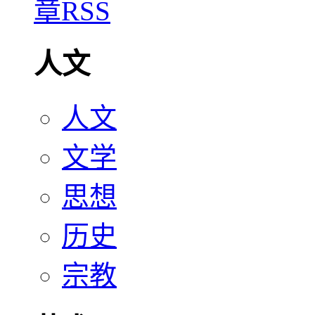
人文
人文
文学
思想
历史
宗教