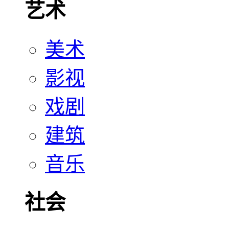
艺术
美术
影视
戏剧
建筑
音乐
社会