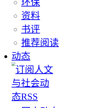
环保
资料
书评
推荐阅读
动态