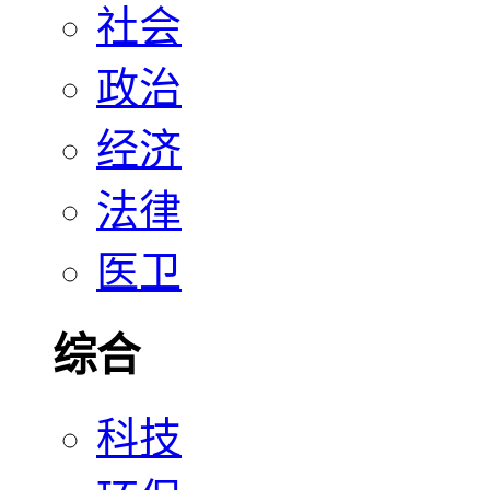
社会
政治
经济
法律
医卫
综合
科技