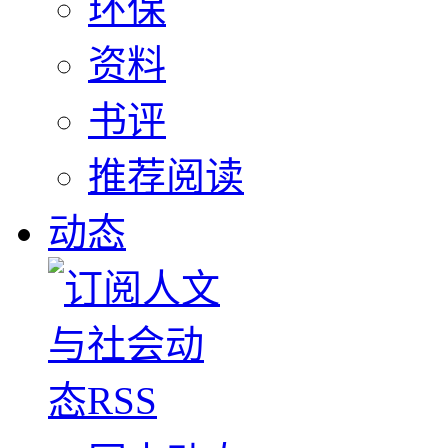
环保
资料
书评
推荐阅读
动态