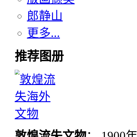
郎静山
更多...
推荐图册
敦煌流失文物
： 190