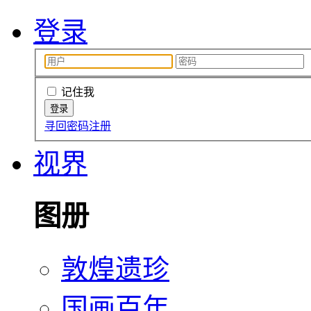
登录
记住我
寻回密码
注册
视界
图册
敦煌遗珍
国画百年