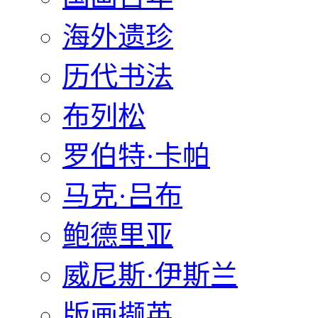
海外遗珍
历代书法
布列松
罗伯特·卡帕
马克·吕布
鲍德里亚
威尼斯·伊斯兰
版画撷英