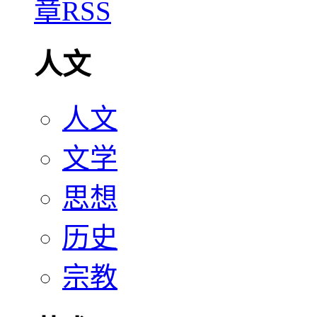
人文
人文
文学
思想
历史
宗教