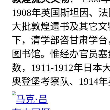
1908年英国斯坦因、
大批敦煌遗书及其它文物
下，清学部咨甘肃学台
图书馆。惟经办官员塞
数，1911-1912年日本
奥登堡考察队、1914