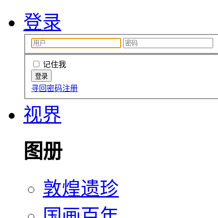
登录
记住我
寻回密码
注册
视界
图册
敦煌遗珍
国画百年