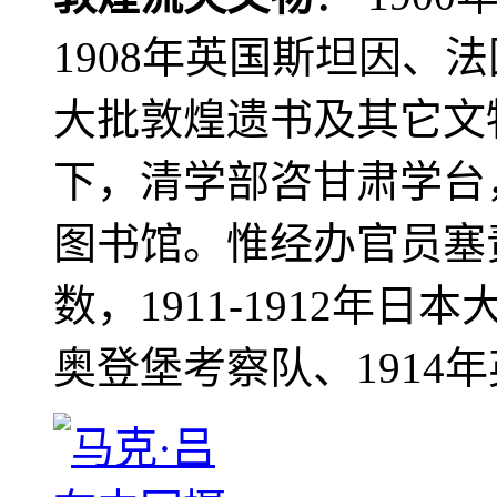
1908年英国斯坦因、
大批敦煌遗书及其它文物
下，清学部咨甘肃学台
图书馆。惟经办官员塞
数，1911-1912年日本
奥登堡考察队、1914