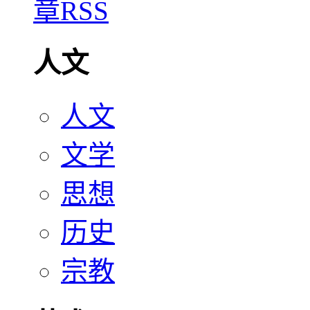
人文
人文
文学
思想
历史
宗教