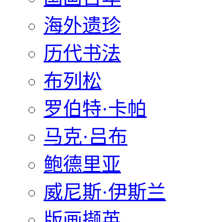
海外遗珍
历代书法
布列松
罗伯特·卡帕
马克·吕布
鲍德里亚
威尼斯·伊斯兰
版画撷英