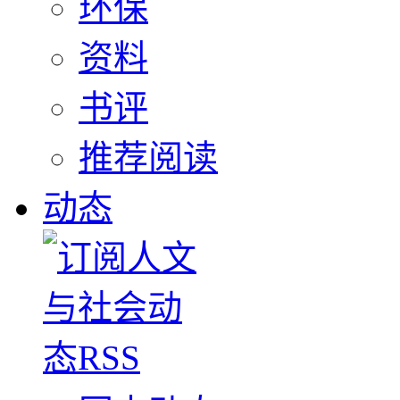
环保
资料
书评
推荐阅读
动态