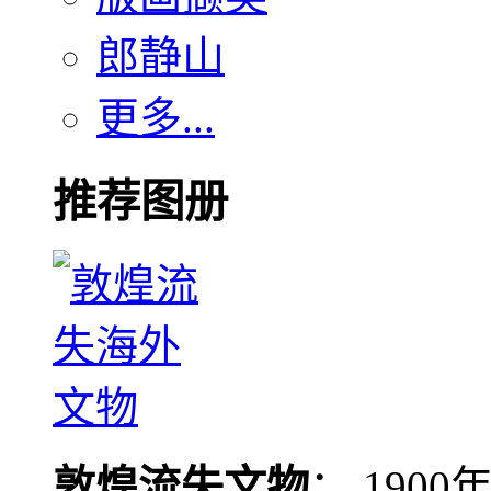
郎静山
更多...
推荐图册
敦煌流失文物
： 190