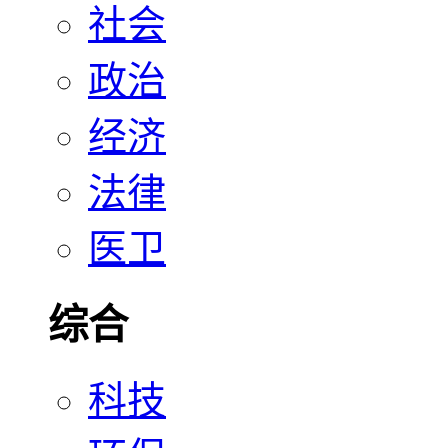
社会
政治
经济
法律
医卫
综合
科技