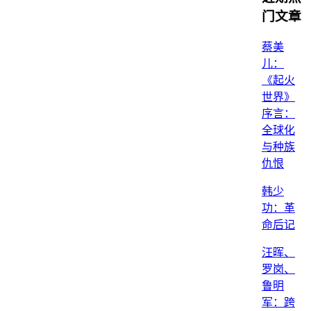
门文章
蔡美
儿：
《起火
世界》
序言：
全球化
与种族
仇恨
韩少
功：革
命后记
汪晖、
罗岗、
鲁明
军：跨