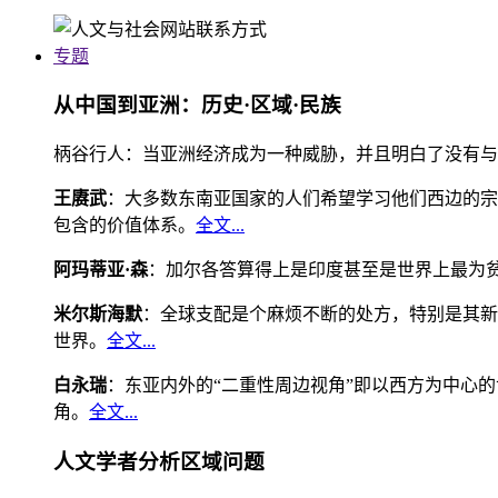
专题
从中国到亚洲：历史·区域·民族
柄谷行人：当亚洲经济成为一种威胁，并且明白了没有与
王赓武
：大多数东南亚国家的人们希望学习他们西边的宗
包含的价值体系。
全文...
阿玛蒂亚·森
：加尔各答算得上是印度甚至是世界上最为
米尔斯海默
：全球支配是个麻烦不断的处方，特别是其新
世界。
全文...
白永瑞
：东亚内外的“二重性周边视角”即以西方为中心
角。
全文...
人文学者分析区域问题