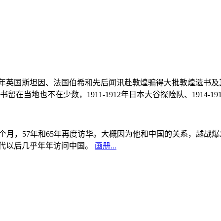
, 1908年英国斯坦因、法国伯希和先后闻讯赴敦煌骗得大批敦煌遗
当地也不在少数，1911-1912年日本大谷探险队、1914-1
中国5个月，57年和65年再度访华。大概因为他和中国的关系，越
0年代以后几乎年年访问中国。
画册...