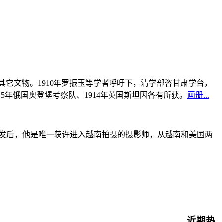
书及其它文物。1910年罗振玉等学者呼吁下，清学部咨甘肃学台，
915年俄国奥登堡考察队、1914年英国斯坦因各有所获。
画册...
战爆发后，他是唯一获许进入越南拍摄的摄影师，从越南和美国两
近期热