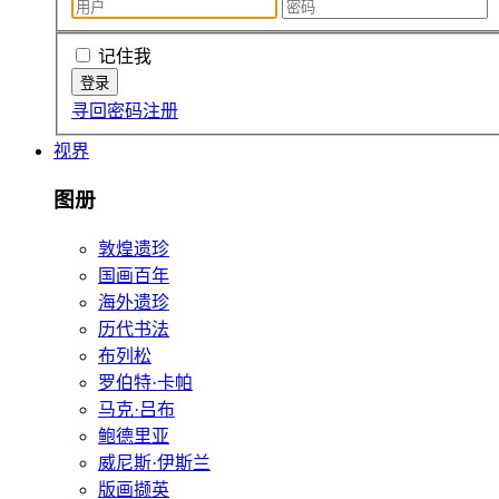
记住我
寻回密码
注册
视界
图册
敦煌遗珍
国画百年
海外遗珍
历代书法
布列松
罗伯特·卡帕
马克·吕布
鲍德里亚
威尼斯·伊斯兰
版画撷英