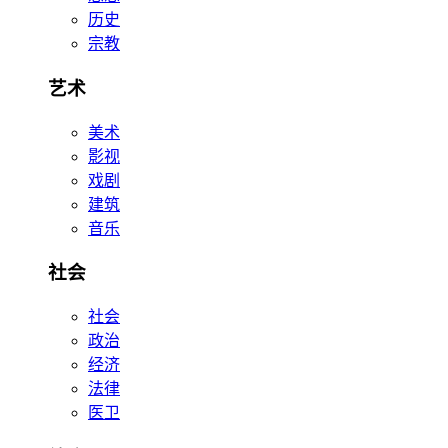
历史
宗教
艺术
美术
影视
戏剧
建筑
音乐
社会
社会
政治
经济
法律
医卫