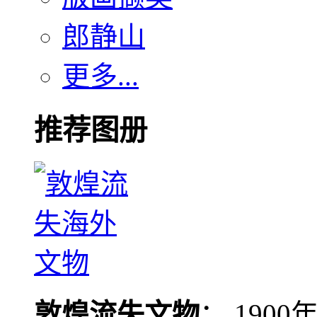
郎静山
更多...
推荐图册
敦煌流失文物
： 190