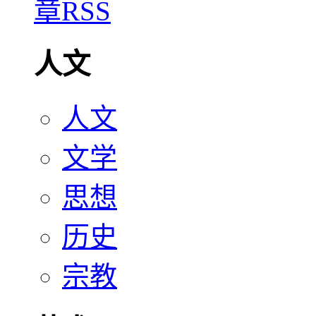
人文
人文
文学
思想
历史
宗教