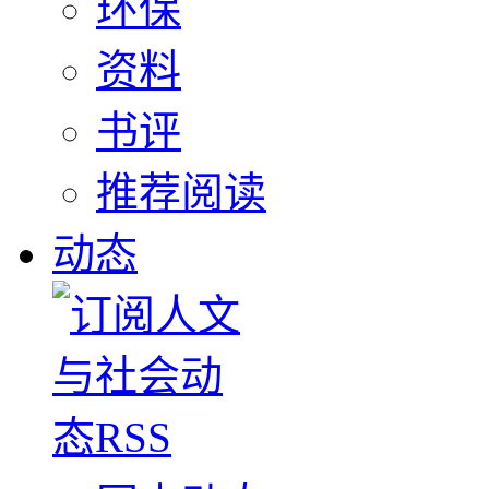
环保
资料
书评
推荐阅读
动态