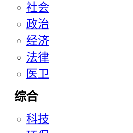
社会
政治
经济
法律
医卫
综合
科技