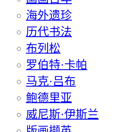
海外遗珍
历代书法
布列松
罗伯特·卡帕
马克·吕布
鲍德里亚
威尼斯·伊斯兰
版画撷英