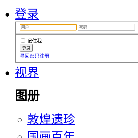
登录
记住我
寻回密码
注册
视界
图册
敦煌遗珍
国画百年