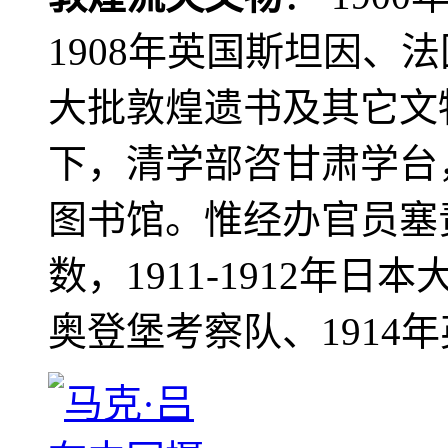
1908年英国斯坦因、
大批敦煌遗书及其它文物
下，清学部咨甘肃学台
图书馆。惟经办官员塞
数，1911-1912年日本
奥登堡考察队、1914