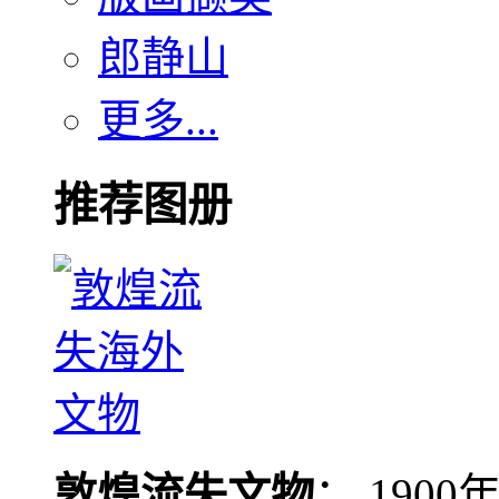
郎静山
更多...
推荐图册
敦煌流失文物
： 190