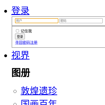
登录
记住我
寻回密码
注册
视界
图册
敦煌遗珍
国画百年