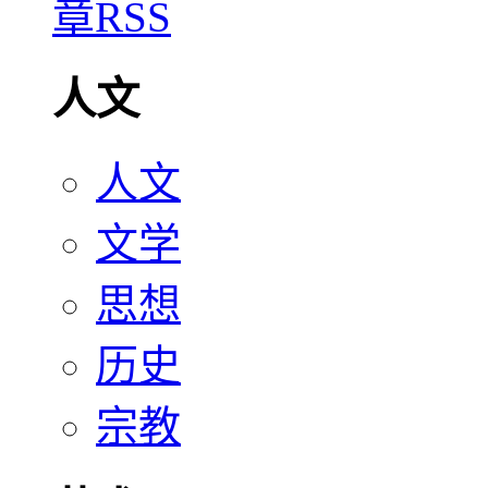
人文
人文
文学
思想
历史
宗教