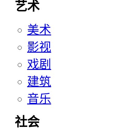
艺术
美术
影视
戏剧
建筑
音乐
社会