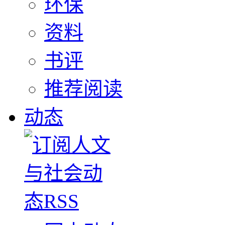
环保
资料
书评
推荐阅读
动态