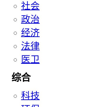
社会
政治
经济
法律
医卫
综合
科技