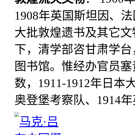
1908年英国斯坦因、
大批敦煌遗书及其它文物
下，清学部咨甘肃学台
图书馆。惟经办官员塞
数，1911-1912年日本
奥登堡考察队、1914