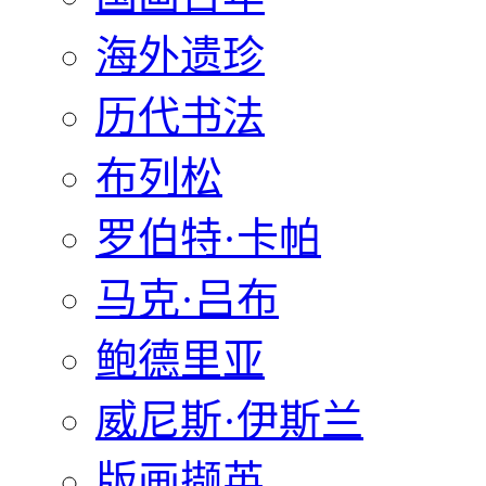
海外遗珍
历代书法
布列松
罗伯特·卡帕
马克·吕布
鲍德里亚
威尼斯·伊斯兰
版画撷英