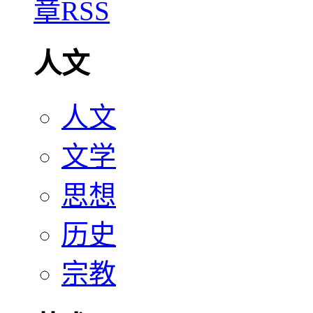
人文
人文
文学
思想
历史
宗教