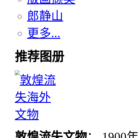
郎静山
更多...
推荐图册
敦煌流失文物
： 190