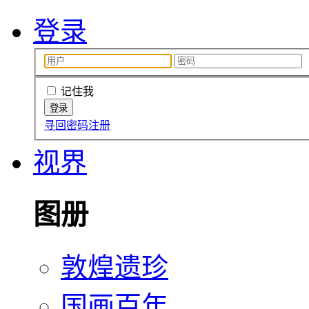
登录
记住我
寻回密码
注册
视界
图册
敦煌遗珍
国画百年