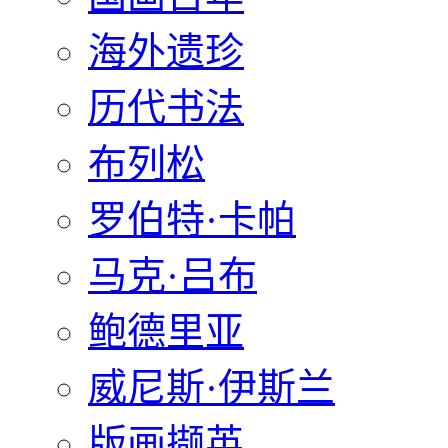
海外遗珍
历代书法
布列松
罗伯特·卡帕
马克·吕布
鲍德里亚
威尼斯·伊斯兰
版画撷英