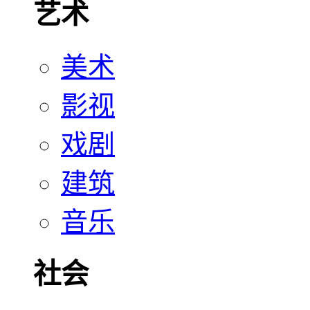
艺术
美术
影视
戏剧
建筑
音乐
社会