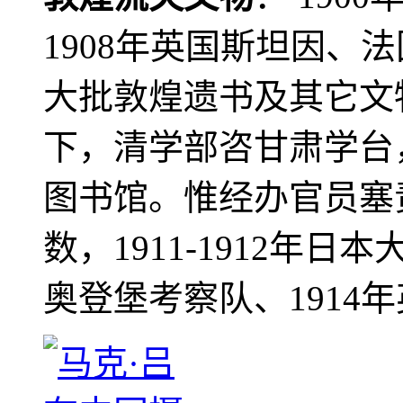
1908年英国斯坦因、
大批敦煌遗书及其它文物
下，清学部咨甘肃学台
图书馆。惟经办官员塞
数，1911-1912年日本
奥登堡考察队、1914