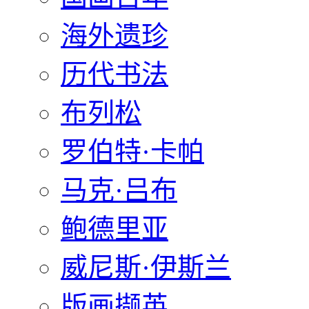
海外遗珍
历代书法
布列松
罗伯特·卡帕
马克·吕布
鲍德里亚
威尼斯·伊斯兰
版画撷英