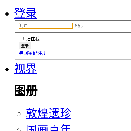
登录
记住我
寻回密码
注册
视界
图册
敦煌遗珍
国画百年