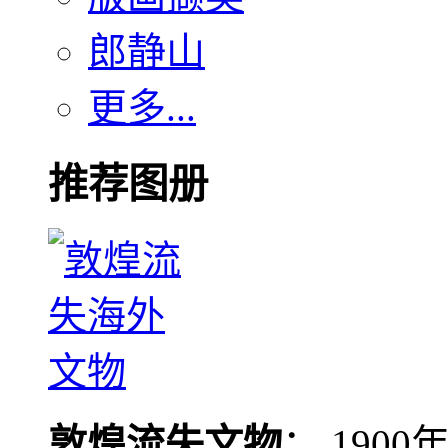
郎静山
更多...
推荐图册
敦煌流失文物
： 190