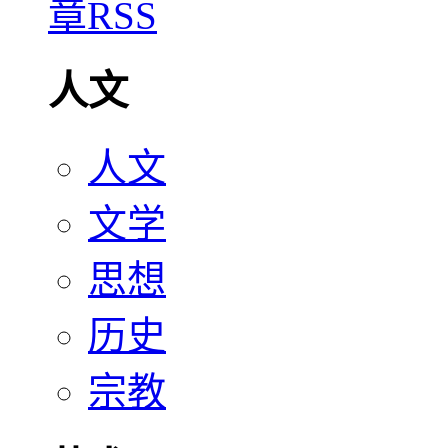
人文
人文
文学
思想
历史
宗教