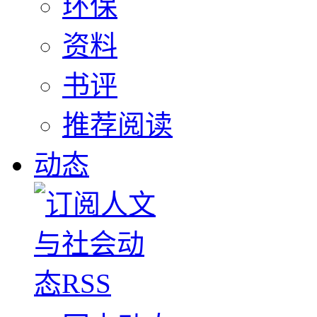
环保
资料
书评
推荐阅读
动态