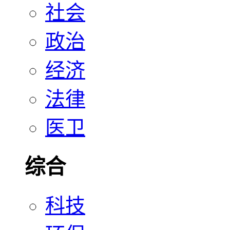
社会
政治
经济
法律
医卫
综合
科技