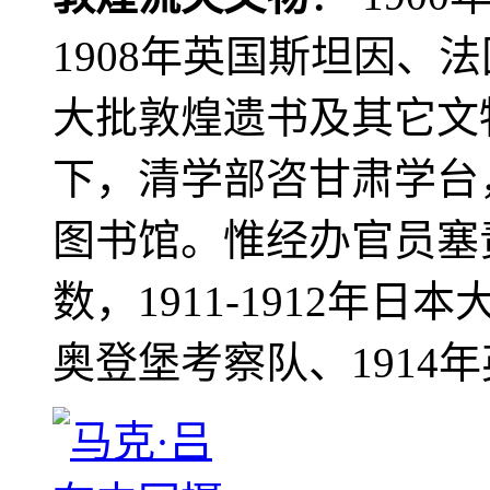
1908年英国斯坦因、
大批敦煌遗书及其它文物
下，清学部咨甘肃学台
图书馆。惟经办官员塞
数，1911-1912年日本
奥登堡考察队、1914