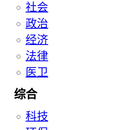
社会
政治
经济
法律
医卫
综合
科技