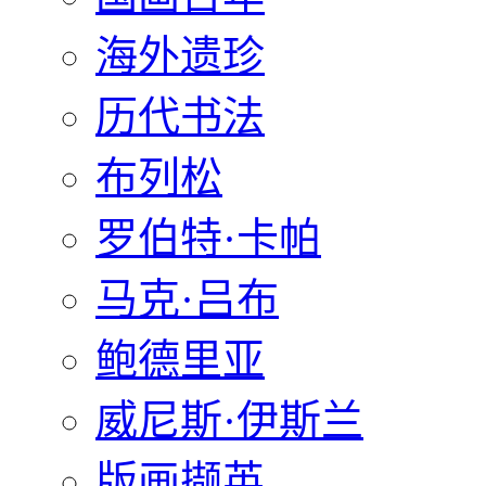
海外遗珍
历代书法
布列松
罗伯特·卡帕
马克·吕布
鲍德里亚
威尼斯·伊斯兰
版画撷英