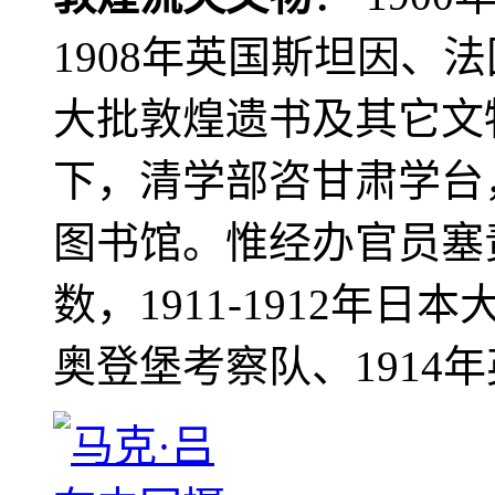
1908年英国斯坦因、
大批敦煌遗书及其它文物
下，清学部咨甘肃学台
图书馆。惟经办官员塞
数，1911-1912年日本
奥登堡考察队、1914