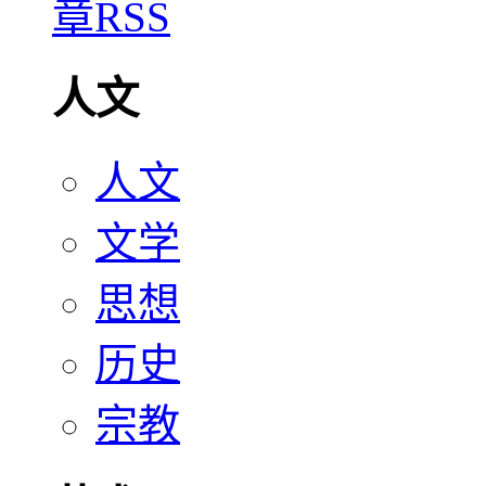
人文
人文
文学
思想
历史
宗教