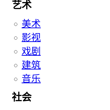
艺术
美术
影视
戏剧
建筑
音乐
社会