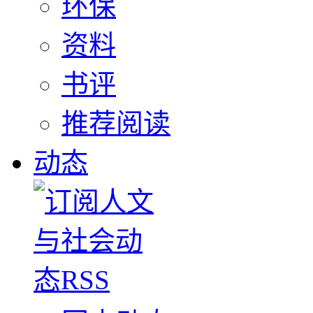
环保
资料
书评
推荐阅读
动态