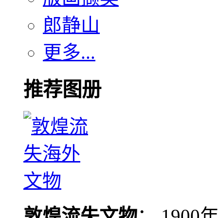
郎静山
更多...
推荐图册
敦煌流失文物
： 190