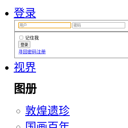
登录
记住我
寻回密码
注册
视界
图册
敦煌遗珍
国画百年