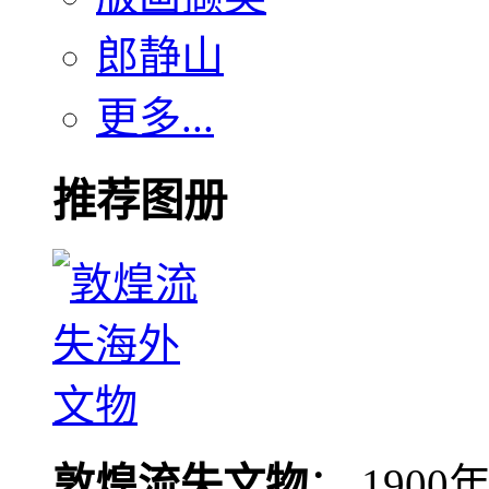
郎静山
更多...
推荐图册
敦煌流失文物
： 190