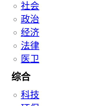
社会
政治
经济
法律
医卫
综合
科技