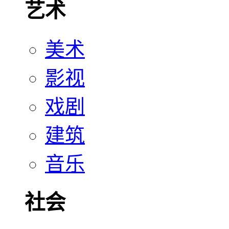
艺术
美术
影视
戏剧
建筑
音乐
社会