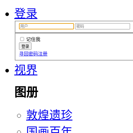
登录
记住我
寻回密码
注册
视界
图册
敦煌遗珍
国画百年