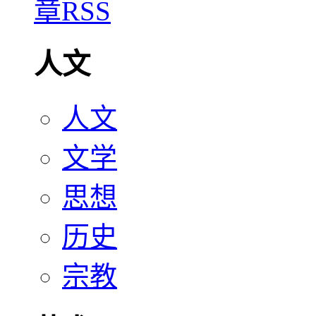
人文
人文
文学
思想
历史
宗教