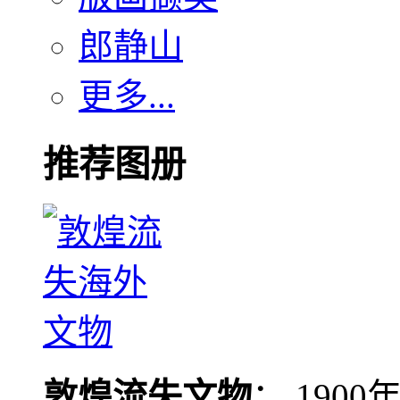
郎静山
更多...
推荐图册
敦煌流失文物
： 190