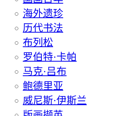
海外遗珍
历代书法
布列松
罗伯特·卡帕
马克·吕布
鲍德里亚
威尼斯·伊斯兰
版画撷英