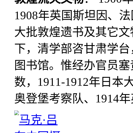
1908年英国斯坦因、
大批敦煌遗书及其它文物
下，清学部咨甘肃学台
图书馆。惟经办官员塞
数，1911-1912年日本
奥登堡考察队、1914