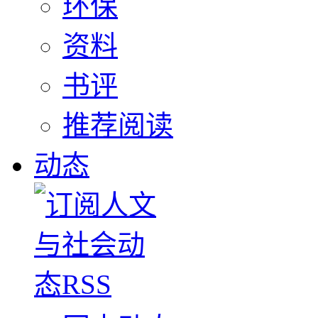
环保
资料
书评
推荐阅读
动态