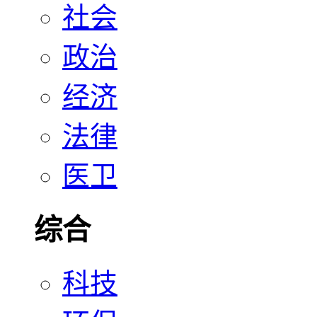
社会
政治
经济
法律
医卫
综合
科技