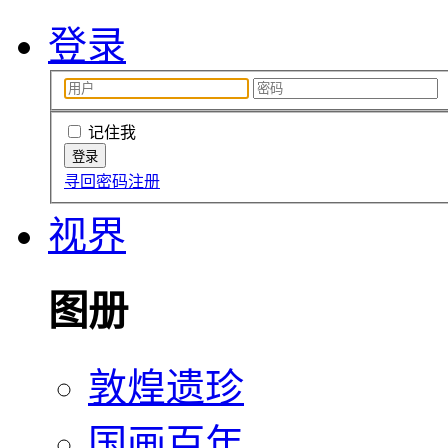
登录
记住我
寻回密码
注册
视界
图册
敦煌遗珍
国画百年