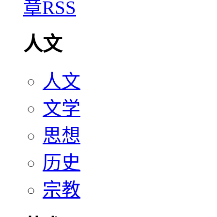
人文
人文
文学
思想
历史
宗教