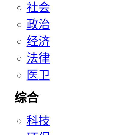
社会
政治
经济
法律
医卫
综合
科技