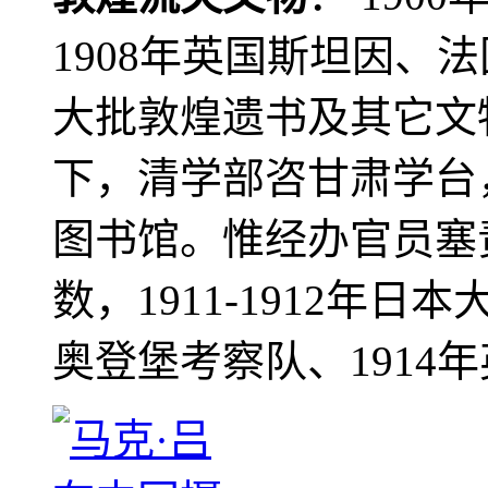
1908年英国斯坦因、
大批敦煌遗书及其它文物
下，清学部咨甘肃学台
图书馆。惟经办官员塞
数，1911-1912年日本
奥登堡考察队、1914