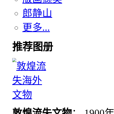
郎静山
更多...
推荐图册
敦煌流失文物
： 190