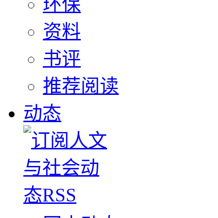
环保
资料
书评
推荐阅读
动态