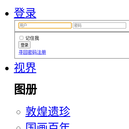
登录
记住我
寻回密码
注册
视界
图册
敦煌遗珍
国画百年