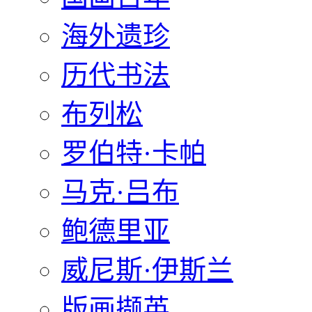
海外遗珍
历代书法
布列松
罗伯特·卡帕
马克·吕布
鲍德里亚
威尼斯·伊斯兰
版画撷英