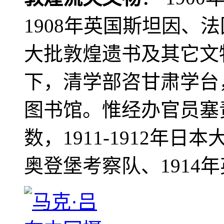
1908年英国斯坦因、
大批敦煌遗书及其它文物
下，清学部咨甘肃学台
图书馆。惟经办官员塞
数，1911-1912年日本
奥登堡考察队、1914