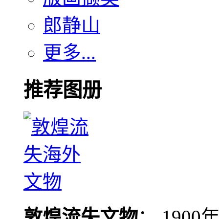
郎静山
更多...
推荐图册
敦煌流失文物
： 190