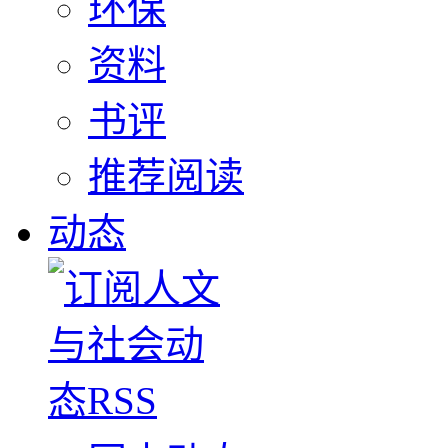
环保
资料
书评
推荐阅读
动态