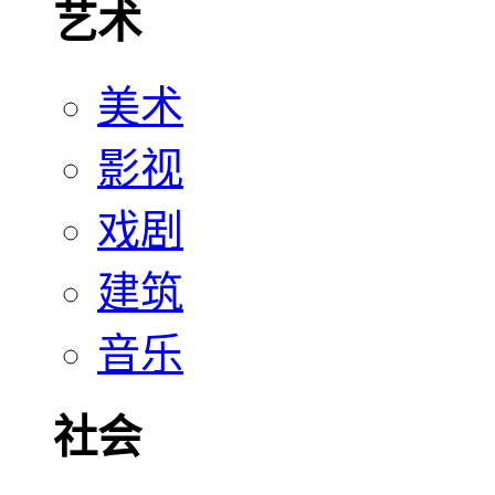
艺术
美术
影视
戏剧
建筑
音乐
社会