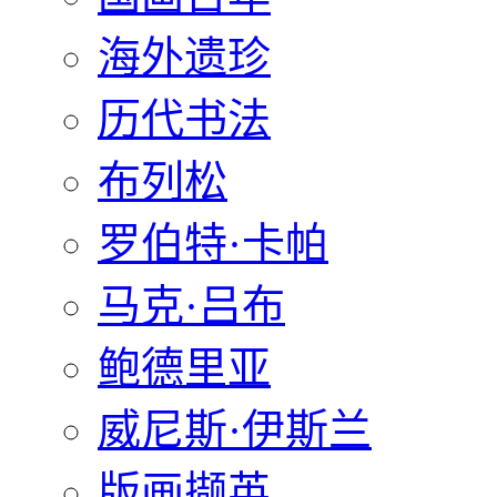
海外遗珍
历代书法
布列松
罗伯特·卡帕
马克·吕布
鲍德里亚
威尼斯·伊斯兰
版画撷英