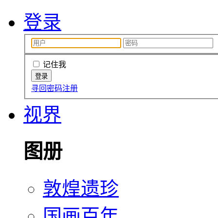
登录
记住我
寻回密码
注册
视界
图册
敦煌遗珍
国画百年