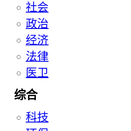
社会
政治
经济
法律
医卫
综合
科技