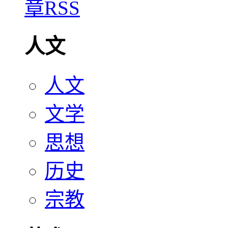
人文
人文
文学
思想
历史
宗教