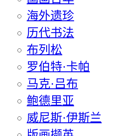
海外遗珍
历代书法
布列松
罗伯特·卡帕
马克·吕布
鲍德里亚
威尼斯·伊斯兰
版画撷英