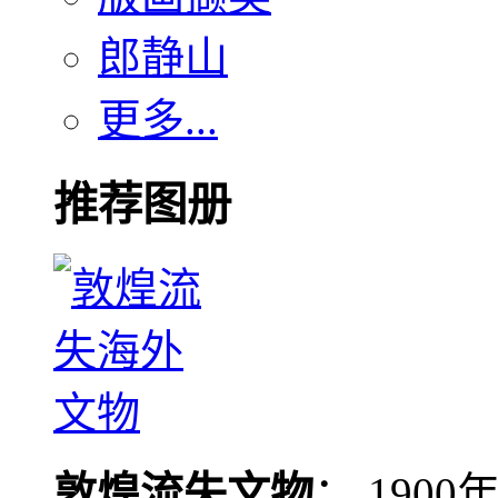
郎静山
更多...
推荐图册
敦煌流失文物
： 190