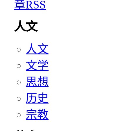
人文
人文
文学
思想
历史
宗教