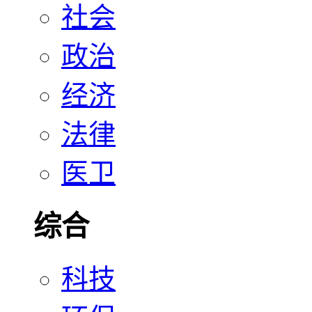
社会
政治
经济
法律
医卫
综合
科技