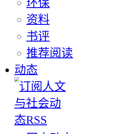
环保
资料
书评
推荐阅读
动态