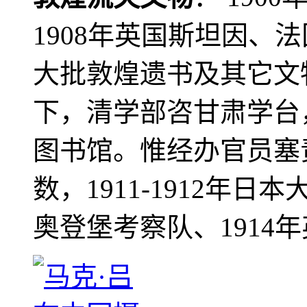
1908年英国斯坦因、
大批敦煌遗书及其它文物
下，清学部咨甘肃学台
图书馆。惟经办官员塞
数，1911-1912年日本
奥登堡考察队、1914