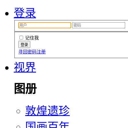
登录
记住我
寻回密码
注册
视界
图册
敦煌遗珍
国画百年