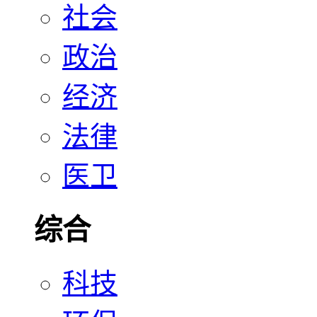
社会
政治
经济
法律
医卫
综合
科技