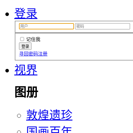
登录
记住我
寻回密码
注册
视界
图册
敦煌遗珍
国画百年