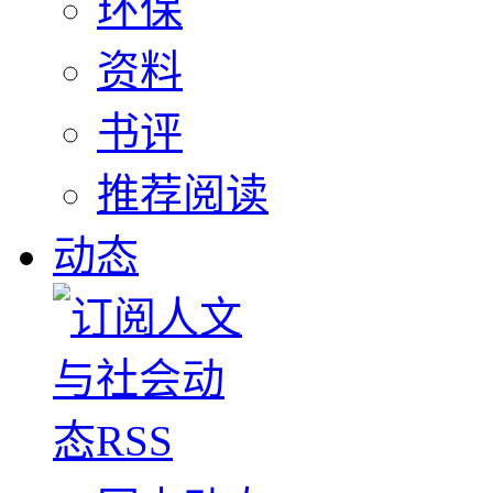
环保
资料
书评
推荐阅读
动态