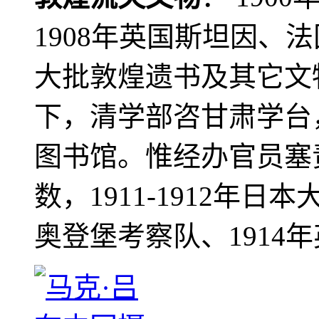
1908年英国斯坦因、
大批敦煌遗书及其它文物
下，清学部咨甘肃学台
图书馆。惟经办官员塞
数，1911-1912年日本
奥登堡考察队、1914