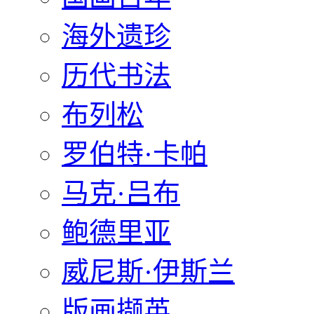
海外遗珍
历代书法
布列松
罗伯特·卡帕
马克·吕布
鲍德里亚
威尼斯·伊斯兰
版画撷英