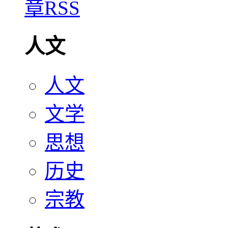
人文
人文
文学
思想
历史
宗教