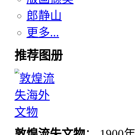
郎静山
更多...
推荐图册
敦煌流失文物
： 190