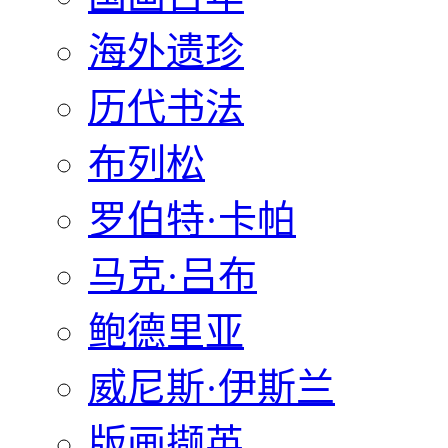
海外遗珍
历代书法
布列松
罗伯特·卡帕
马克·吕布
鲍德里亚
威尼斯·伊斯兰
版画撷英