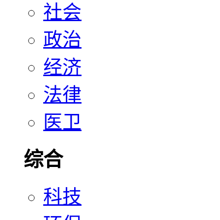
社会
政治
经济
法律
医卫
综合
科技