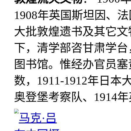
1908年英国斯坦因、
大批敦煌遗书及其它文物
下，清学部咨甘肃学台
图书馆。惟经办官员塞
数，1911-1912年日本
奥登堡考察队、1914