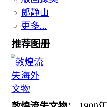
郎静山
更多...
推荐图册
敦煌流失文物
： 190