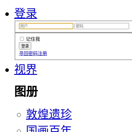
登录
记住我
寻回密码
注册
视界
图册
敦煌遗珍
国画百年