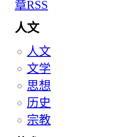
人文
人文
文学
思想
历史
宗教