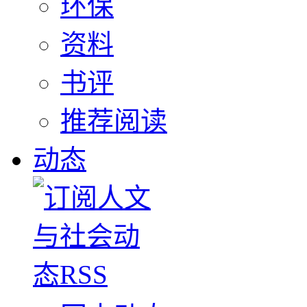
环保
资料
书评
推荐阅读
动态