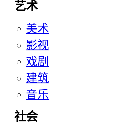
艺术
美术
影视
戏剧
建筑
音乐
社会