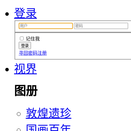
登录
记住我
寻回密码
注册
视界
图册
敦煌遗珍
国画百年