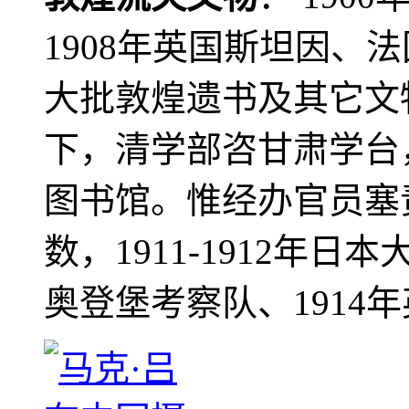
1908年英国斯坦因、
大批敦煌遗书及其它文物
下，清学部咨甘肃学台
图书馆。惟经办官员塞
数，1911-1912年日本
奥登堡考察队、1914