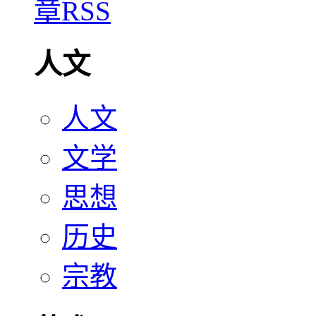
人文
人文
文学
思想
历史
宗教