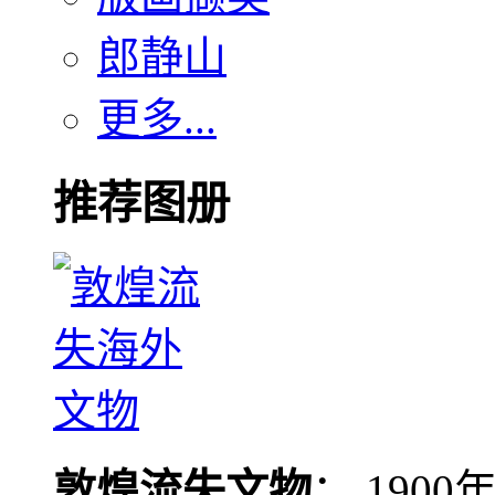
郎静山
更多...
推荐图册
敦煌流失文物
： 190