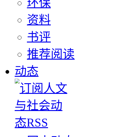
环保
资料
书评
推荐阅读
动态