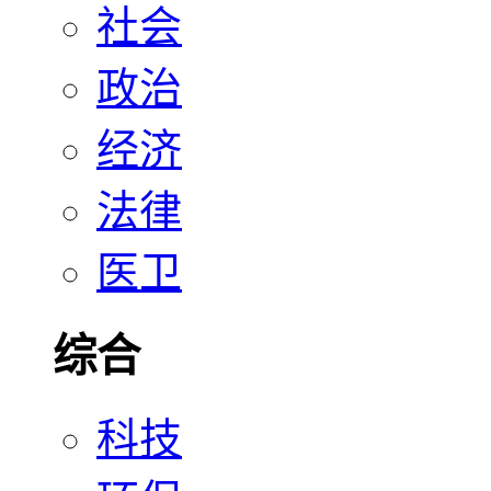
社会
政治
经济
法律
医卫
综合
科技