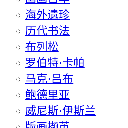
海外遗珍
历代书法
布列松
罗伯特·卡帕
马克·吕布
鲍德里亚
威尼斯·伊斯兰
版画撷英