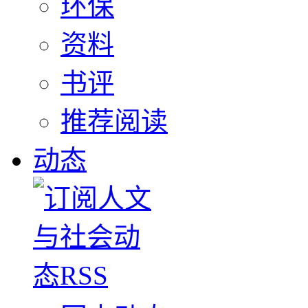
环保
资料
书评
推荐阅读
动态