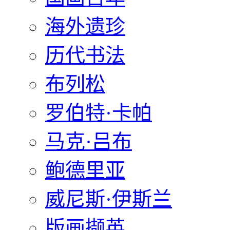
海外遗珍
历代书法
布列松
罗伯特·卡帕
马克·吕布
鲍德里亚
威尼斯·伊斯兰
版画撷英