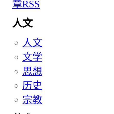
人文
人文
文学
思想
历史
宗教