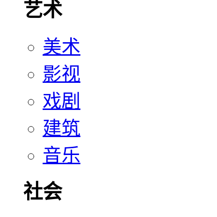
艺术
美术
影视
戏剧
建筑
音乐
社会