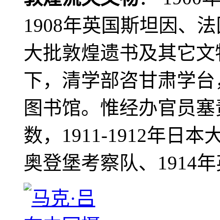
1908年英国斯坦因、
大批敦煌遗书及其它文物
下，清学部咨甘肃学台
图书馆。惟经办官员塞
数，1911-1912年日本
奥登堡考察队、1914