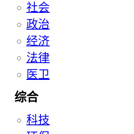
社会
政治
经济
法律
医卫
综合
科技