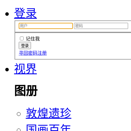
登录
记住我
寻回密码
注册
视界
图册
敦煌遗珍
国画百年