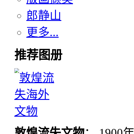
郎静山
更多...
推荐图册
敦煌流失文物
： 190