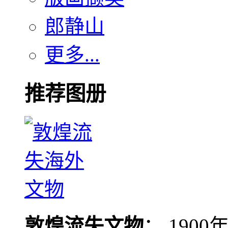
郎静山
更多...
推荐图册
敦煌流失文物
： 190