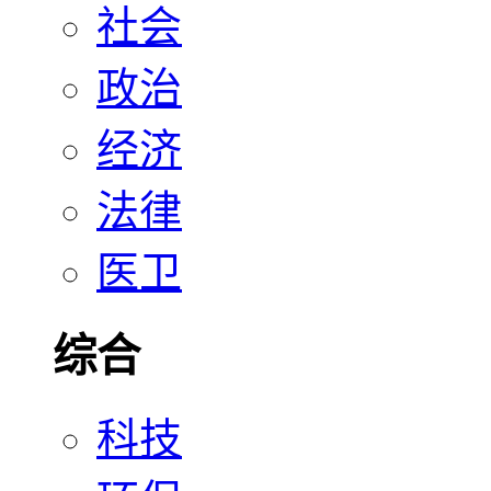
社会
政治
经济
法律
医卫
综合
科技