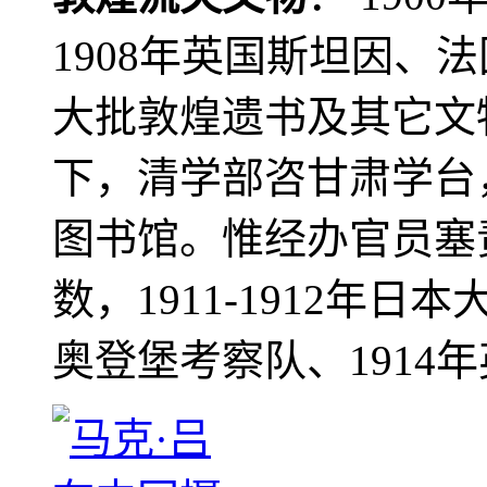
1908年英国斯坦因、
大批敦煌遗书及其它文物
下，清学部咨甘肃学台
图书馆。惟经办官员塞
数，1911-1912年日本
奥登堡考察队、1914