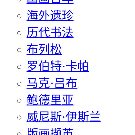
海外遗珍
历代书法
布列松
罗伯特·卡帕
马克·吕布
鲍德里亚
威尼斯·伊斯兰
版画撷英