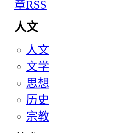
人文
人文
文学
思想
历史
宗教