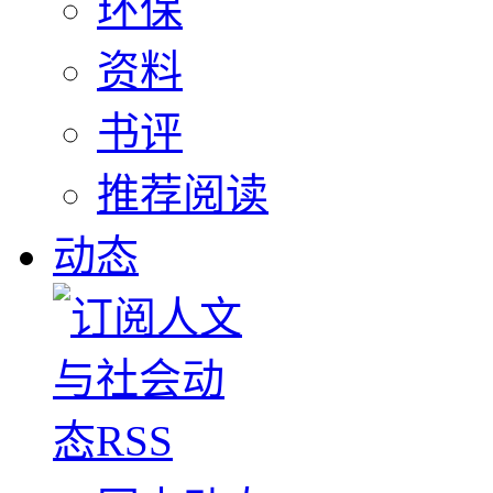
环保
资料
书评
推荐阅读
动态