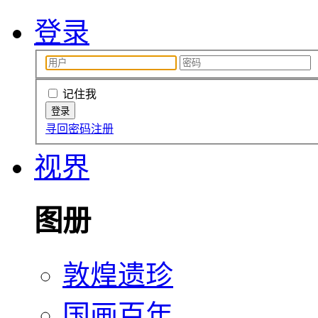
登录
记住我
寻回密码
注册
视界
图册
敦煌遗珍
国画百年