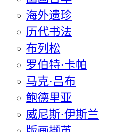
海外遗珍
历代书法
布列松
罗伯特·卡帕
马克·吕布
鲍德里亚
威尼斯·伊斯兰
版画撷英