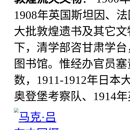
1908年英国斯坦因、
大批敦煌遗书及其它文物
下，清学部咨甘肃学台
图书馆。惟经办官员塞
数，1911-1912年日本
奥登堡考察队、1914