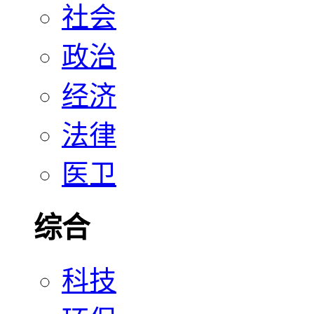
社会
政治
经济
法律
医卫
综合
科技