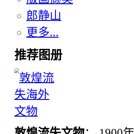
郎静山
更多...
推荐图册
敦煌流失文物
： 190