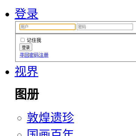
登录
记住我
寻回密码
注册
视界
图册
敦煌遗珍
国画百年