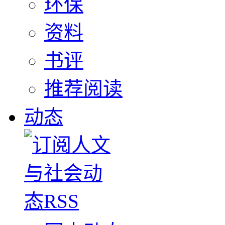
环保
资料
书评
推荐阅读
动态