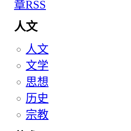
人文
人文
文学
思想
历史
宗教