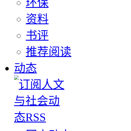
环保
资料
书评
推荐阅读
动态