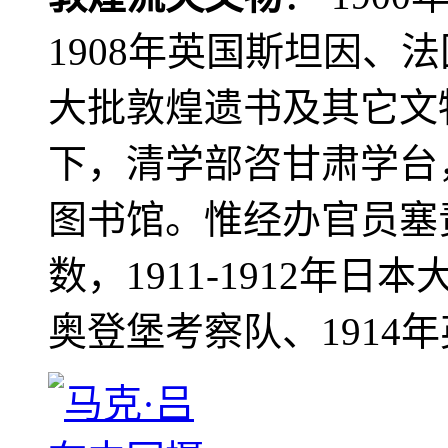
1908年英国斯坦因、
大批敦煌遗书及其它文物
下，清学部咨甘肃学台
图书馆。惟经办官员塞
数，1911-1912年日本
奥登堡考察队、1914