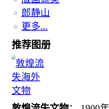
郎静山
更多...
推荐图册
敦煌流失文物
： 190