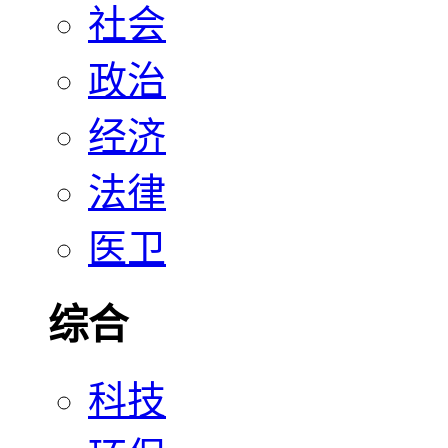
社会
政治
经济
法律
医卫
综合
科技