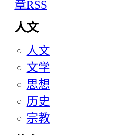
人文
人文
文学
思想
历史
宗教