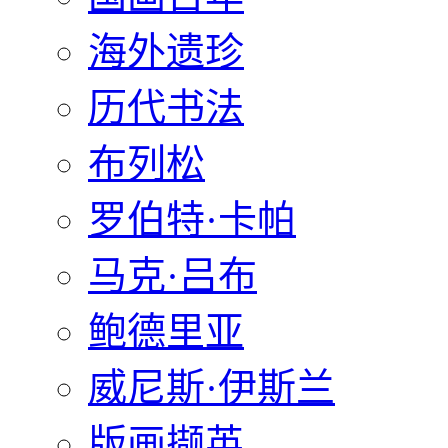
海外遗珍
历代书法
布列松
罗伯特·卡帕
马克·吕布
鲍德里亚
威尼斯·伊斯兰
版画撷英