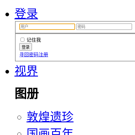
登录
记住我
寻回密码
注册
视界
图册
敦煌遗珍
国画百年