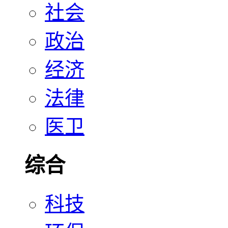
社会
政治
经济
法律
医卫
综合
科技