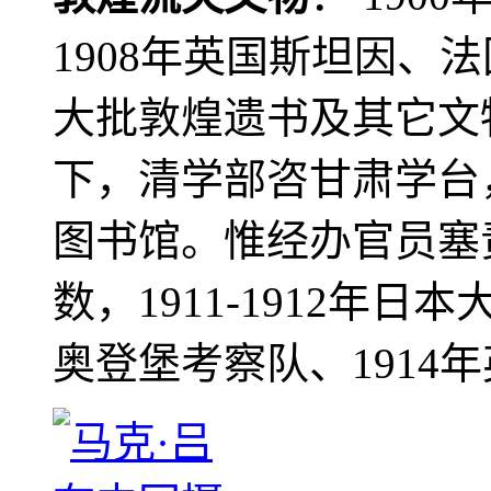
1908年英国斯坦因、
大批敦煌遗书及其它文物
下，清学部咨甘肃学台
图书馆。惟经办官员塞
数，1911-1912年日本
奥登堡考察队、1914