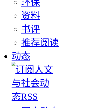
环保
资料
书评
推荐阅读
动态