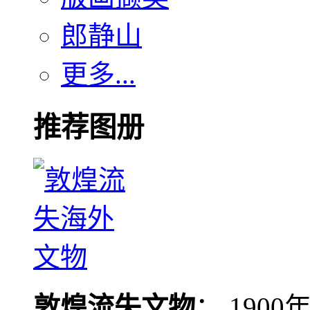
郎静山
更多...
推荐图册
敦煌流失文物
： 190