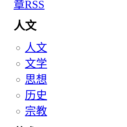
人文
人文
文学
思想
历史
宗教