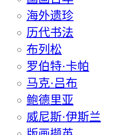
海外遗珍
历代书法
布列松
罗伯特·卡帕
马克·吕布
鲍德里亚
威尼斯·伊斯兰
版画撷英